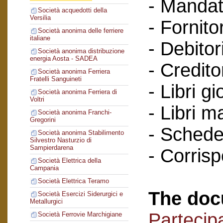
- Mandat
Società acquedotti della
Versilia
- Fornitor
Società anonima delle ferriere
italiane
- Debitori
Società anonima distribuzione
energia Aosta - SADEA
- Creditor
Società anonima Ferriera
Fratelli Sanguineti
- Libri gi
Società anonima Ferriera di
Voltri
- Libri m
Società anonima Franchi-
Gregorini
- Schede 
Società anonima Stabilimento
Silvestro Nasturzio di
Sampierdarena
- Corris
Società Elettrica della
Campania
Società Elettrica Teramo
The doc
Società Esercizi Siderurgici e
Metallurgici
Partecipa
Società Ferrovie Marchigiane