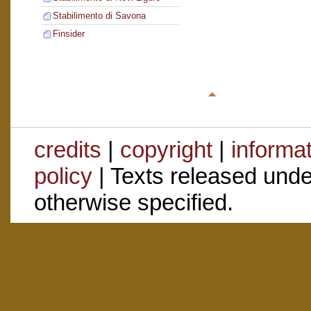
Stabilimento di Savona
Finsider
credits
|
copyright
|
informa
policy
| Texts released und
otherwise specified.