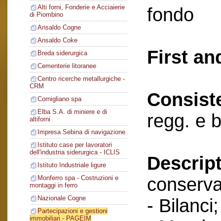
Alti forni, Fonderie e Acciaierie
fondo
di Piombino
Ansaldo Cogne
Ansaldo Coke
First an
Breda siderurgica
Cementerie litoranee
Centro ricerche metallurgiche -
CRM
Consist
Cornigliano spa
Elba S.A. di miniere e di
regg. e 
altiforni
Impresa Sebina di navigazione
Istituto case per lavoratori
dell'industria siderurgica - ICLIS
Descript
Istituto Industriale ligure
conserva
Monferro spa - Costruzioni e
montaggi in ferro
Nazionale Cogne
- Bilanci;
Partecipazioni e gestioni
immobiliari - PAGEIM