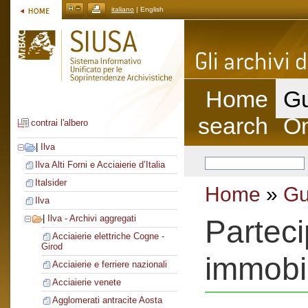
italiano
| English
Home
Gu
search
On
contrai l'albero
|
Ilva
Ilva Alti Forni e Acciaierie d’Italia
Italsider
Home
»
Gu
Ilva
|
Ilva - Archivi aggregati
Parteci
Acciaierie elettriche Cogne -
Girod
immobi
Acciaierie e ferriere nazionali
Acciaierie venete
Agglomerati antracite Aosta