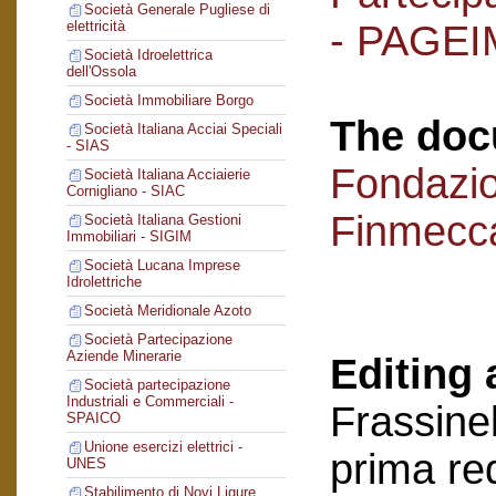
Società Generale Pugliese di
- PAGEI
elettricità
Società Idroelettrica
dell'Ossola
Società Immobiliare Borgo
The doc
Società Italiana Acciai Speciali
- SIAS
Fondazi
Società Italiana Acciaierie
Cornigliano - SIAC
Finmecc
Società Italiana Gestioni
Immobiliari - SIGIM
Società Lucana Imprese
Idrolettriche
Società Meridionale Azoto
Società Partecipazione
Aziende Minerarie
Editing 
Società partecipazione
Industriali e Commerciali -
Frassinel
SPAICO
Unione esercizi elettrici -
prima re
UNES
Stabilimento di Novi Ligure