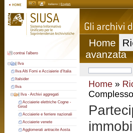
italiano |
English
Home
Ri
avanzata
contrai l'albero
|
Ilva
Ilva Alti Forni e Acciaierie d’Italia
Italsider
Home
»
Ri
Ilva
Complesso 
|
Ilva - Archivi aggregati
Acciaierie elettriche Cogne -
Parteci
Girod
Acciaierie e ferriere nazionali
immobi
Acciaierie venete
Agglomerati antracite Aosta