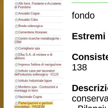
Alti forni, Fonderie e Acciaierie
di Piombino
fondo
Ansaldo Cogne
Ansaldo Coke
Breda siderurgica
Cementerie litoranee
Estremi 
Centro ricerche metallurgiche -
CRM
Cornigliano spa
Consist
Elba S.A. di miniere e di
altiforni
138
Impresa Sebina di navigazione
Istituto case per lavoratori
dell'industria siderurgica - ICLIS
Istituto Industriale ligure
Descriz
Monferro spa - Costruzioni e
montaggi in ferro
conserva
Nazionale Cogne
Partecipazioni e gestioni
immobiliari - PAGEIM