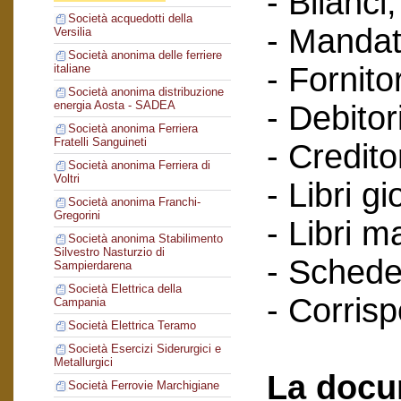
- Bilanci;
Società acquedotti della
- Mandat
Versilia
Società anonima delle ferriere
- Fornitor
italiane
Società anonima distribuzione
energia Aosta - SADEA
- Debitori
Società anonima Ferriera
Fratelli Sanguineti
- Creditor
Società anonima Ferriera di
Voltri
- Libri gi
Società anonima Franchi-
Gregorini
- Libri m
Società anonima Stabilimento
Silvestro Nasturzio di
- Schede 
Sampierdarena
Società Elettrica della
- Corris
Campania
Società Elettrica Teramo
Società Esercizi Siderurgici e
Metallurgici
La docu
Società Ferrovie Marchigiane