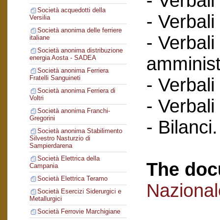
- Verbali
Società acquedotti della
- Verbali
Versilia
Società anonima delle ferriere
- Verbali
italiane
Società anonima distribuzione
amminist
energia Aosta - SADEA
Società anonima Ferriera
Fratelli Sanguineti
- Verbali
Società anonima Ferriera di
Voltri
- Verbali
Società anonima Franchi-
Gregorini
- Bilanci.
Società anonima Stabilimento
Silvestro Nasturzio di
Sampierdarena
Società Elettrica della
The doc
Campania
Società Elettrica Teramo
Naziona
Società Esercizi Siderurgici e
Metallurgici
Società Ferrovie Marchigiane