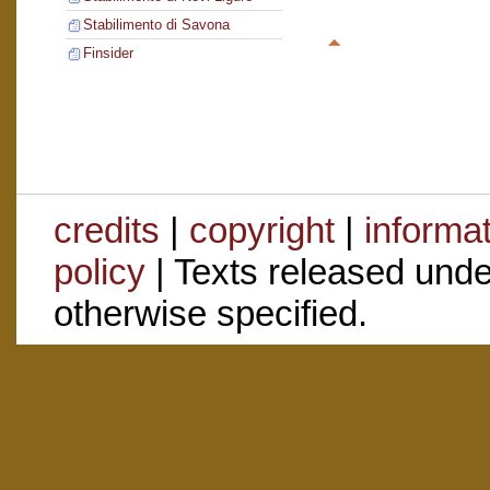
Stabilimento di Savona
Finsider
credits
|
copyright
|
informa
policy
| Texts released und
otherwise specified.