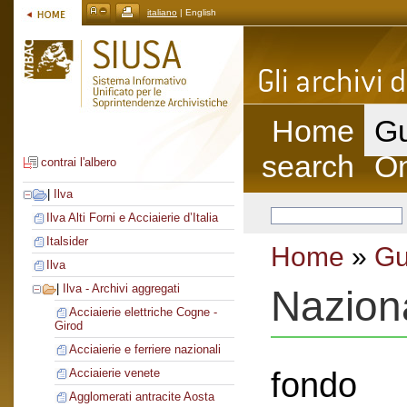
italiano
| English
Home
Gu
search
On
contrai l'albero
|
Ilva
Ilva Alti Forni e Acciaierie d’Italia
Italsider
Home
»
Gu
Ilva
|
Ilva - Archivi aggregati
Nazion
Acciaierie elettriche Cogne -
Girod
Acciaierie e ferriere nazionali
fondo
Acciaierie venete
Agglomerati antracite Aosta