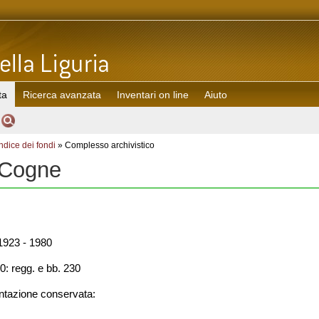
ta
Ricerca avanzata
Inventari on line
Aiuto
Indice dei fondi
» Complesso archivistico
 Cogne
923 - 1980
0: regg. e bb. 230
azione conservata: