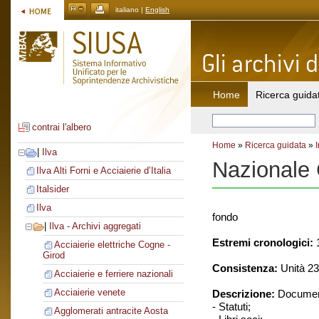
italiano |
English
Home
Ricerca guida
contrai l'albero
Home
»
Ricerca guidata
»
|
Ilva
Nazionale
Ilva Alti Forni e Acciaierie d’Italia
Italsider
Ilva
fondo
|
Ilva - Archivi aggregati
Estremi cronologici:
1
Acciaierie elettriche Cogne -
Girod
Consistenza:
Unità 23
Acciaierie e ferriere nazionali
Acciaierie venete
Descrizione:
Document
- Statuti;
Agglomerati antracite Aosta