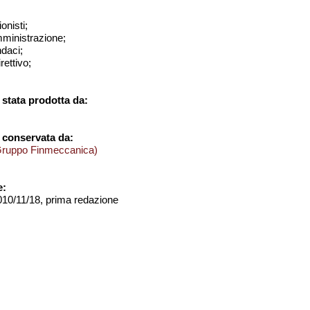
onisti;
amministrazione;
ndaci;
rettivo;
stata prodotta da:
 conservata da:
Gruppo Finmeccanica)
e:
2010/11/18, prima redazione