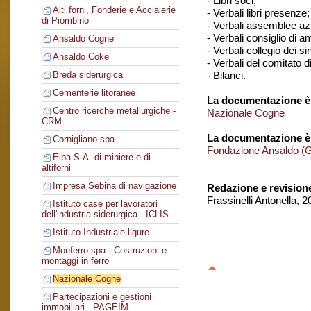
- Libri soci;
Alti forni, Fonderie e Acciaierie
- Verbali libri presenze;
di Piombino
- Verbali assemblee azi
- Verbali consiglio di 
Ansaldo Cogne
- Verbali collegio dei si
Ansaldo Coke
- Verbali del comitato di
- Bilanci.
Breda siderurgica
Cementerie litoranee
La documentazione è 
Centro ricerche metallurgiche -
Nazionale Cogne
CRM
La documentazione è
Cornigliano spa
Fondazione Ansaldo (
Elba S.A. di miniere e di
altiforni
Impresa Sebina di navigazione
Redazione e revision
Frassinelli Antonella, 
Istituto case per lavoratori
dell'industria siderurgica - ICLIS
Istituto Industriale ligure
Monferro spa - Costruzioni e
montaggi in ferro
Nazionale Cogne
Partecipazioni e gestioni
immobiliari - PAGEIM