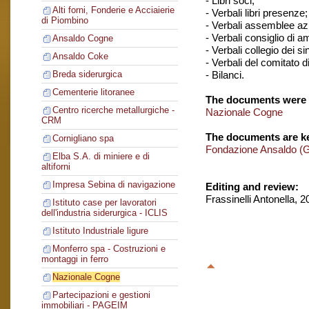
- Libri soci;
Alti forni, Fonderie e Acciaierie
- Verbali libri presenze;
di Piombino
- Verbali assemblee azi
- Verbali consiglio di 
Ansaldo Cogne
- Verbali collegio dei si
Ansaldo Coke
- Verbali del comitato di
- Bilanci.
Breda siderurgica
Cementerie litoranee
The documents were 
Centro ricerche metallurgiche -
Nazionale Cogne
CRM
The documents are ke
Cornigliano spa
Fondazione Ansaldo (
Elba S.A. di miniere e di
altiforni
Impresa Sebina di navigazione
Editing and review:
Frassinelli Antonella, 
Istituto case per lavoratori
dell'industria siderurgica - ICLIS
Istituto Industriale ligure
Monferro spa - Costruzioni e
montaggi in ferro
Nazionale Cogne
Partecipazioni e gestioni
immobiliari - PAGEIM