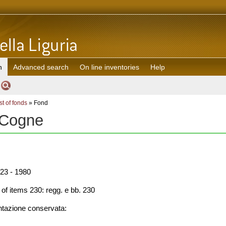
h
Advanced search
On line inventories
Help
st of fonds
» Fond
 Cogne
23 - 1980
f items 230: regg. e bb. 230
azione conservata: