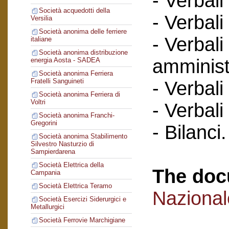
- Verbali
Società acquedotti della
- Verbali
Versilia
Società anonima delle ferriere
- Verbali
italiane
Società anonima distribuzione
amminist
energia Aosta - SADEA
Società anonima Ferriera
Fratelli Sanguineti
- Verbali
Società anonima Ferriera di
Voltri
- Verbali
Società anonima Franchi-
Gregorini
- Bilanci.
Società anonima Stabilimento
Silvestro Nasturzio di
Sampierdarena
Società Elettrica della
The doc
Campania
Società Elettrica Teramo
Naziona
Società Esercizi Siderurgici e
Metallurgici
Società Ferrovie Marchigiane