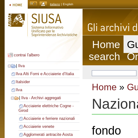
italiano
| English
Home
Gu
search
On
contrai l'albero
|
Ilva
Ilva Alti Forni e Acciaierie d’Italia
Italsider
Home
»
Gu
Ilva
|
Ilva - Archivi aggregati
Nazion
Acciaierie elettriche Cogne -
Girod
Acciaierie e ferriere nazionali
fondo
Acciaierie venete
Agglomerati antracite Aosta