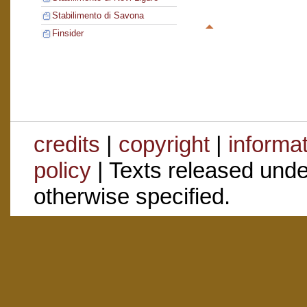
Stabilimento di Savona
Finsider
credits
|
copyright
|
informa
policy
| Texts released und
otherwise specified.