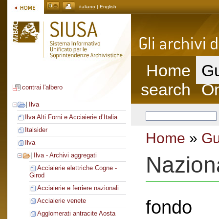
italiano
| English
Home
Gu
search
On
contrai l'albero
|
Ilva
Ilva Alti Forni e Acciaierie d’Italia
Italsider
Home
»
Gu
Ilva
|
Ilva - Archivi aggregati
Nazion
Acciaierie elettriche Cogne -
Girod
Acciaierie e ferriere nazionali
fondo
Acciaierie venete
Agglomerati antracite Aosta