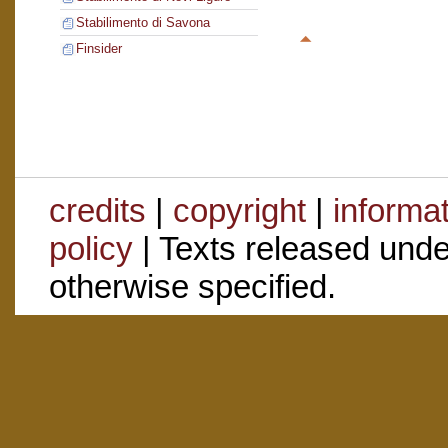
Stabilimento di Savona
Finsider
credits
|
copyright
|
informa
policy
| Texts released und
otherwise specified.