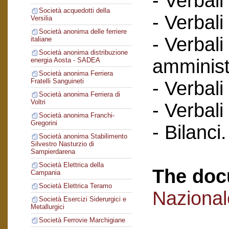
- Verbali
Società acquedotti della
- Verbali
Versilia
Società anonima delle ferriere
- Verbali
italiane
Società anonima distribuzione
amminist
energia Aosta - SADEA
Società anonima Ferriera
Fratelli Sanguineti
- Verbali
Società anonima Ferriera di
Voltri
- Verbali
Società anonima Franchi-
Gregorini
- Bilanci.
Società anonima Stabilimento
Silvestro Nasturzio di
Sampierdarena
Società Elettrica della
The doc
Campania
Società Elettrica Teramo
Naziona
Società Esercizi Siderurgici e
Metallurgici
Società Ferrovie Marchigiane