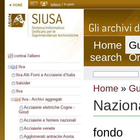
italiano
| English
Home
Gu
search
On
contrai l'albero
|
Ilva
Ilva Alti Forni e Acciaierie d’Italia
Italsider
Home
»
Gu
Ilva
|
Ilva - Archivi aggregati
Nazion
Acciaierie elettriche Cogne -
Girod
Acciaierie e ferriere nazionali
fondo
Acciaierie venete
Agglomerati antracite Aosta