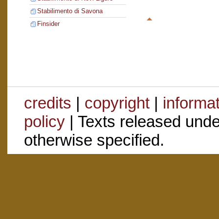
Stabilimento di Savona
Finsider
credits
|
copyright
|
informa
policy
| Texts released und
otherwise specified.