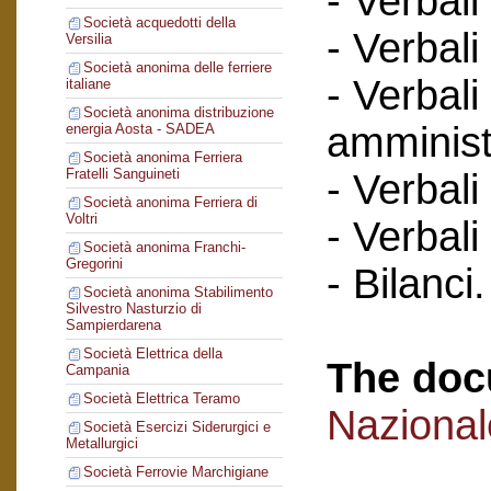
- Verbali
Società acquedotti della
- Verbali
Versilia
Società anonima delle ferriere
- Verbali
italiane
Società anonima distribuzione
amminist
energia Aosta - SADEA
Società anonima Ferriera
Fratelli Sanguineti
- Verbali
Società anonima Ferriera di
Voltri
- Verbali
Società anonima Franchi-
Gregorini
- Bilanci.
Società anonima Stabilimento
Silvestro Nasturzio di
Sampierdarena
Società Elettrica della
The doc
Campania
Società Elettrica Teramo
Naziona
Società Esercizi Siderurgici e
Metallurgici
Società Ferrovie Marchigiane