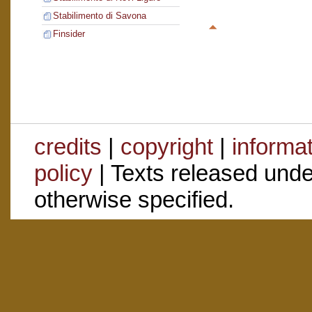
Stabilimento di Savona
Finsider
credits
|
copyright
|
informa
policy
| Texts released und
otherwise specified.