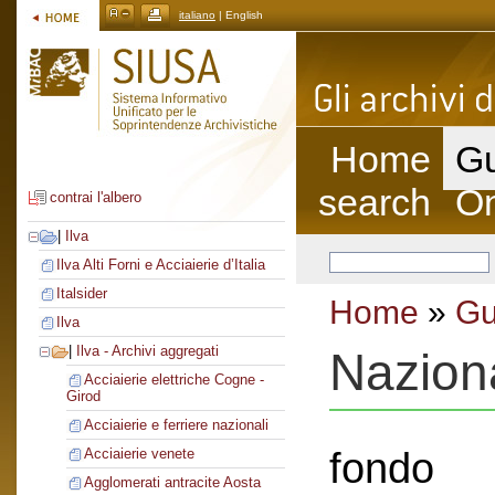
italiano
| English
Home
Gu
search
On
contrai l'albero
|
Ilva
Ilva Alti Forni e Acciaierie d’Italia
Italsider
Home
»
Gu
Ilva
|
Ilva - Archivi aggregati
Nazion
Acciaierie elettriche Cogne -
Girod
Acciaierie e ferriere nazionali
fondo
Acciaierie venete
Agglomerati antracite Aosta