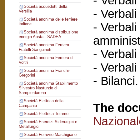
- Verbali
Società acquedotti della
- Verbali
Versilia
Società anonima delle ferriere
- Verbali
italiane
Società anonima distribuzione
amminist
energia Aosta - SADEA
Società anonima Ferriera
Fratelli Sanguineti
- Verbali
Società anonima Ferriera di
Voltri
- Verbali
Società anonima Franchi-
Gregorini
- Bilanci.
Società anonima Stabilimento
Silvestro Nasturzio di
Sampierdarena
Società Elettrica della
The doc
Campania
Società Elettrica Teramo
Naziona
Società Esercizi Siderurgici e
Metallurgici
Società Ferrovie Marchigiane