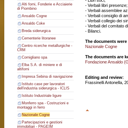
- Libri soci;
Alti forni, Fonderie e Acciaierie
- Verbali libri presenze;
di Piombino
- Verbali assemblee azi
- Verbali consiglio di 
Ansaldo Cogne
- Verbali collegio dei si
Ansaldo Coke
- Verbali del comitato di
- Bilanci.
Breda siderurgica
Cementerie litoranee
The documents were 
Centro ricerche metallurgiche -
Nazionale Cogne
CRM
The documents are ke
Cornigliano spa
Fondazione Ansaldo (
Elba S.A. di miniere e di
altiforni
Impresa Sebina di navigazione
Editing and review:
Frassinelli Antonella, 
Istituto case per lavoratori
dell'industria siderurgica - ICLIS
Istituto Industriale ligure
Monferro spa - Costruzioni e
montaggi in ferro
Nazionale Cogne
Partecipazioni e gestioni
immobiliari - PAGEIM