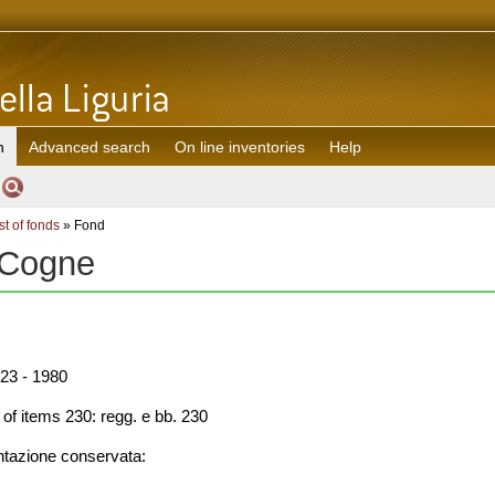
h
Advanced search
On line inventories
Help
st of fonds
» Fond
 Cogne
23 - 1980
f items 230: regg. e bb. 230
azione conservata: