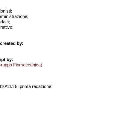
onisti;
amministrazione;
ndaci;
rettivo;
created by:
pt by:
Gruppo Finmeccanica)
2010/11/18, prima redazione