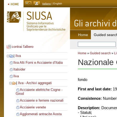
italiano
| English
Home
Guided searc
contrai l'albero
Home
»
Guided search
»
Li
|
Ilva
Nazionale
Ilva Alti Forni e Acciaierie d’Italia
Italsider
Ilva
fondo
|
Ilva - Archivi aggregati
First and last date:
19
Acciaierie elettriche Cogne -
Girod
Consistence:
Number o
Acciaierie e ferriere nazionali
Acciaierie venete
Description:
Document
- Statuti;
Agglomerati antracite Aosta