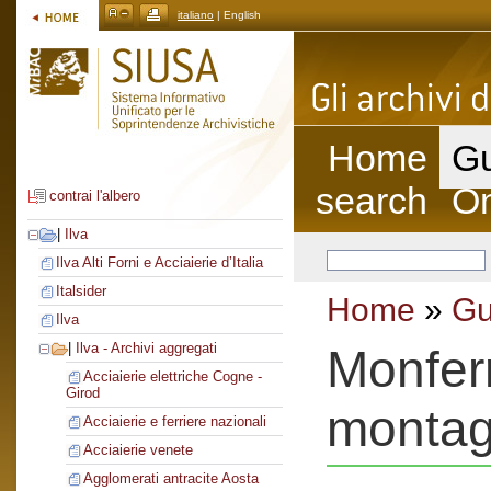
italiano
| English
Home
Gu
search
On
contrai l'albero
|
Ilva
Ilva Alti Forni e Acciaierie d’Italia
Italsider
Home
»
Gu
Ilva
|
Ilva - Archivi aggregati
Monferr
Acciaierie elettriche Cogne -
Girod
montagg
Acciaierie e ferriere nazionali
Acciaierie venete
Agglomerati antracite Aosta