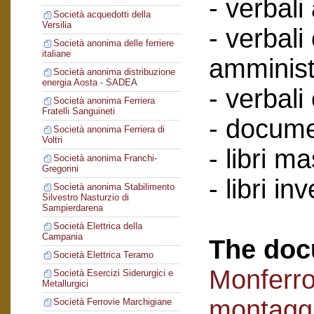
- verbali
Società acquedotti della
Versilia
- verbali
Società anonima delle ferriere
italiane
amminist
Società anonima distribuzione
energia Aosta - SADEA
- verbali
Società anonima Ferriera
Fratelli Sanguineti
- documen
Società anonima Ferriera di
Voltri
- libri ma
Società anonima Franchi-
Gregorini
- libri in
Società anonima Stabilimento
Silvestro Nasturzio di
Sampierdarena
Società Elettrica della
Campania
The doc
Società Elettrica Teramo
Monferro
Società Esercizi Siderurgici e
Metallurgici
montaggi
Società Ferrovie Marchigiane