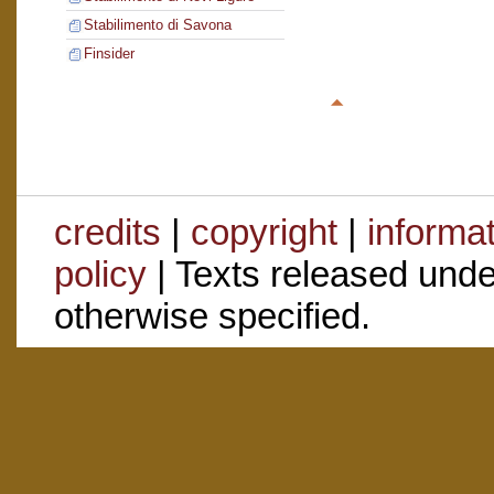
Stabilimento di Savona
Finsider
credits
|
copyright
|
informa
policy
| Texts released und
otherwise specified.