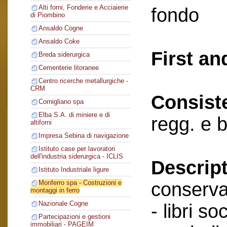
Alti forni, Fonderie e Acciaierie
fondo
di Piombino
Ansaldo Cogne
Ansaldo Coke
First an
Breda siderurgica
Cementerie litoranee
Centro ricerche metallurgiche -
CRM
Consist
Cornigliano spa
Elba S.A. di miniere e di
regg. e 
altiforni
Impresa Sebina di navigazione
Istituto case per lavoratori
dell'industria siderurgica - ICLIS
Descript
Istituto Industriale ligure
conserva
Monferro spa - Costruzioni e
montaggi in ferro
Nazionale Cogne
- libri soc
Partecipazioni e gestioni
immobiliari - PAGEIM