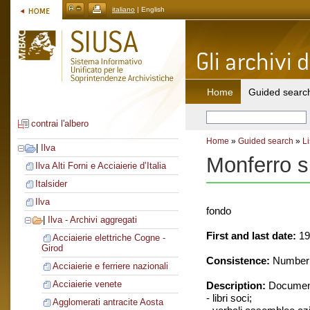
italiano
| English
Home
Guided searc
contrai l'albero
Home
»
Guided search
»
Li
|
Ilva
Monferro s
Ilva Alti Forni e Acciaierie d’Italia
Italsider
Ilva
fondo
|
Ilva - Archivi aggregati
First and last date:
19
Acciaierie elettriche Cogne -
Girod
Consistence:
Number o
Acciaierie e ferriere nazionali
Acciaierie venete
Description:
Document
- libri soci;
Agglomerati antracite Aosta