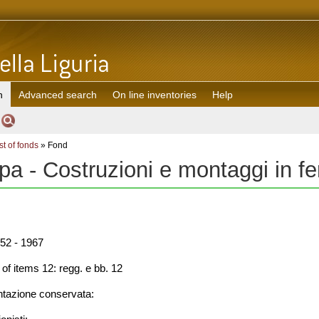
h
Advanced search
On line inventories
Help
st of fonds
» Fond
pa - Costruzioni e montaggi in fe
52 - 1967
f items 12: regg. e bb. 12
azione conservata: