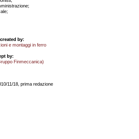
onisti;
amministrazione;
cale;
created by:
oni e montaggi in ferro
pt by:
Gruppo Finmeccanica)
2010/11/18, prima redazione