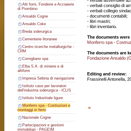
- verbali assemblee azi
Alti forni, Fonderie e Acciaierie
- verbali consiglio di 
di Piombino
- verbali collegio sinda
- documenti contabili;
Ansaldo Cogne
- libri mastri;
Ansaldo Coke
- libri inventario.
Breda siderurgica
The documents were 
Cementerie litoranee
Monferro spa - Costruzi
Centro ricerche metallurgiche -
CRM
The documents are ke
Fondazione Ansaldo (
Cornigliano spa
Elba S.A. di miniere e di
altiforni
Editing and review:
Impresa Sebina di navigazione
Frassinelli Antonella, 
Istituto case per lavoratori
dell'industria siderurgica - ICLIS
Istituto Industriale ligure
Monferro spa - Costruzioni e
montaggi in ferro
Nazionale Cogne
Partecipazioni e gestioni
immobiliari - PAGEIM