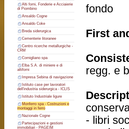
Alti forni, Fonderie e Acciaierie
fondo
di Piombino
Ansaldo Cogne
Ansaldo Coke
First an
Breda siderurgica
Cementerie litoranee
Centro ricerche metallurgiche -
CRM
Consist
Cornigliano spa
Elba S.A. di miniere e di
regg. e 
altiforni
Impresa Sebina di navigazione
Istituto case per lavoratori
dell'industria siderurgica - ICLIS
Descript
Istituto Industriale ligure
conserva
Monferro spa - Costruzioni e
montaggi in ferro
Nazionale Cogne
- libri soc
Partecipazioni e gestioni
immobiliari - PAGEIM