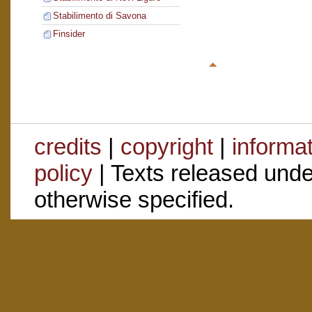
Stabilimento di Savona
Finsider
credits
|
copyright
|
informa
policy
| Texts released und
otherwise specified.