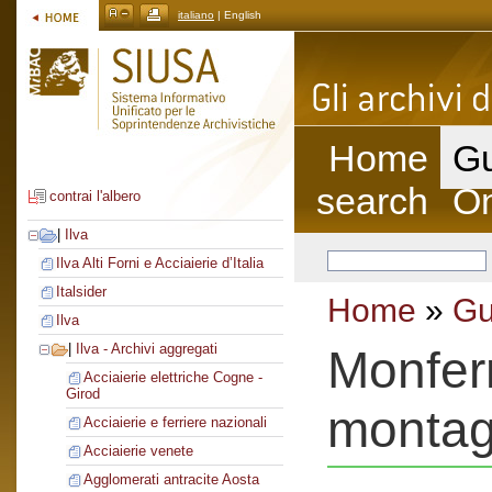
italiano
| English
Home
Gu
search
On
contrai l'albero
|
Ilva
Ilva Alti Forni e Acciaierie d’Italia
Italsider
Home
»
Gu
Ilva
|
Ilva - Archivi aggregati
Monferr
Acciaierie elettriche Cogne -
Girod
montagg
Acciaierie e ferriere nazionali
Acciaierie venete
Agglomerati antracite Aosta