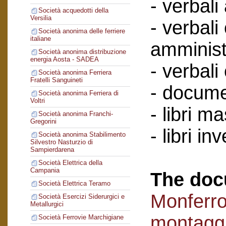
- verbali
Società acquedotti della
Versilia
- verbali
Società anonima delle ferriere
italiane
amminist
Società anonima distribuzione
energia Aosta - SADEA
- verbali
Società anonima Ferriera
Fratelli Sanguineti
- documen
Società anonima Ferriera di
Voltri
- libri ma
Società anonima Franchi-
Gregorini
- libri in
Società anonima Stabilimento
Silvestro Nasturzio di
Sampierdarena
Società Elettrica della
Campania
The doc
Società Elettrica Teramo
Monferro
Società Esercizi Siderurgici e
Metallurgici
montaggi
Società Ferrovie Marchigiane