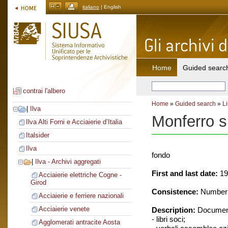
italiano
| English
Home
Guided searc
contrai l'albero
Home
»
Guided search
»
Li
|
Ilva
Monferro s
Ilva Alti Forni e Acciaierie d’Italia
Italsider
Ilva
fondo
|
Ilva - Archivi aggregati
First and last date:
19
Acciaierie elettriche Cogne -
Girod
Consistence:
Number o
Acciaierie e ferriere nazionali
Acciaierie venete
Description:
Document
- libri soci;
Agglomerati antracite Aosta