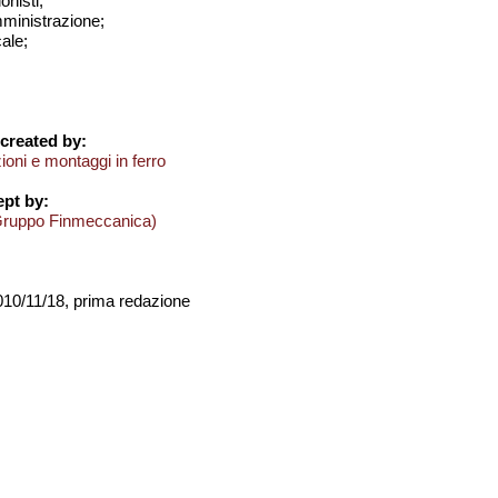
onisti;
amministrazione;
cale;
created by:
oni e montaggi in ferro
pt by:
Gruppo Finmeccanica)
2010/11/18, prima redazione