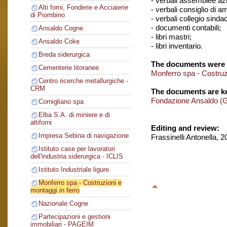
- verbali assemblee azi
Alti forni, Fonderie e Acciaierie
- verbali consiglio di 
di Piombino
- verbali collegio sinda
- documenti contabili;
Ansaldo Cogne
- libri mastri;
Ansaldo Coke
- libri inventario.
Breda siderurgica
The documents were 
Cementerie litoranee
Monferro spa - Costruzi
Centro ricerche metallurgiche -
CRM
The documents are ke
Fondazione Ansaldo (
Cornigliano spa
Elba S.A. di miniere e di
altiforni
Editing and review:
Impresa Sebina di navigazione
Frassinelli Antonella, 
Istituto case per lavoratori
dell'industria siderurgica - ICLIS
Istituto Industriale ligure
Monferro spa - Costruzioni e
montaggi in ferro
Nazionale Cogne
Partecipazioni e gestioni
immobiliari - PAGEIM