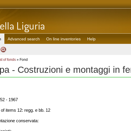
h
Advanced search
On line inventories
Help
st of fonds
» Fond
pa - Costruzioni e montaggi in fe
52 - 1967
f items 12: regg. e bb. 12
azione conservata: