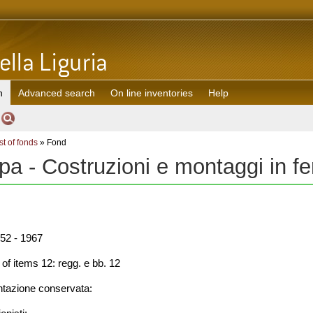
h
Advanced search
On line inventories
Help
st of fonds
» Fond
pa - Costruzioni e montaggi in fe
52 - 1967
f items 12: regg. e bb. 12
azione conservata: