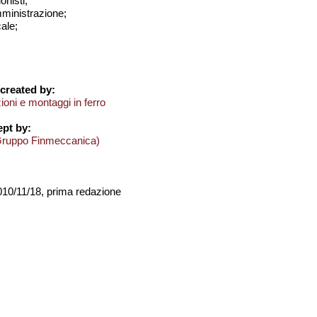
onisti;
amministrazione;
cale;
created by:
oni e montaggi in ferro
pt by:
Gruppo Finmeccanica)
2010/11/18, prima redazione