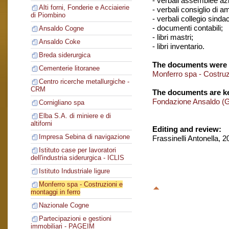
- verbali assemblee azi
Alti forni, Fonderie e Acciaierie
- verbali consiglio di 
di Piombino
- verbali collegio sinda
- documenti contabili;
Ansaldo Cogne
- libri mastri;
Ansaldo Coke
- libri inventario.
Breda siderurgica
The documents were 
Cementerie litoranee
Monferro spa - Costruzi
Centro ricerche metallurgiche -
CRM
The documents are ke
Fondazione Ansaldo (
Cornigliano spa
Elba S.A. di miniere e di
altiforni
Editing and review:
Impresa Sebina di navigazione
Frassinelli Antonella, 
Istituto case per lavoratori
dell'industria siderurgica - ICLIS
Istituto Industriale ligure
Monferro spa - Costruzioni e
montaggi in ferro
Nazionale Cogne
Partecipazioni e gestioni
immobiliari - PAGEIM