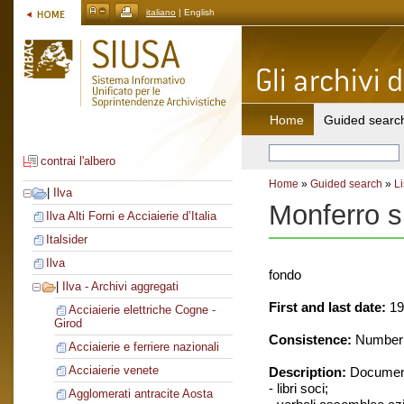
italiano
| English
Home
Guided searc
contrai l'albero
Home
»
Guided search
»
Li
|
Ilva
Monferro s
Ilva Alti Forni e Acciaierie d’Italia
Italsider
Ilva
fondo
|
Ilva - Archivi aggregati
First and last date:
19
Acciaierie elettriche Cogne -
Girod
Consistence:
Number o
Acciaierie e ferriere nazionali
Acciaierie venete
Description:
Document
- libri soci;
Agglomerati antracite Aosta