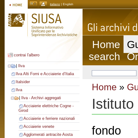
italiano
| English
Home
Gu
search
On
contrai l'albero
|
Ilva
Ilva Alti Forni e Acciaierie d’Italia
Italsider
Home
»
Gu
Ilva
|
Ilva - Archivi aggregati
Istituto
Acciaierie elettriche Cogne -
Girod
Acciaierie e ferriere nazionali
fondo
Acciaierie venete
Agglomerati antracite Aosta