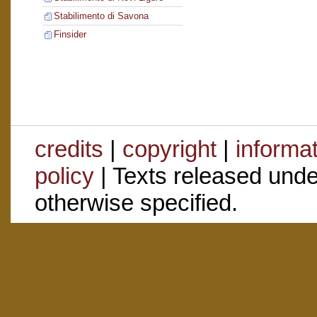
Stabilimento di Savona
Finsider
credits
|
copyright
|
informa
policy
| Texts released und
otherwise specified.