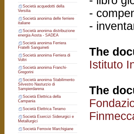
- libro g
Società acquedotti della
- compen
Versilia
Società anonima delle ferriere
- inventar
italiane
Società anonima distribuzione
energia Aosta - SADEA
Società anonima Ferriera
Fratelli Sanguineti
The doc
Società anonima Ferriera di
Voltri
Istituto I
Società anonima Franchi-
Gregorini
Società anonima Stabilimento
Silvestro Nasturzio di
The doc
Sampierdarena
Società Elettrica della
Fondazi
Campania
Società Elettrica Teramo
Finmecc
Società Esercizi Siderurgici e
Metallurgici
Società Ferrovie Marchigiane