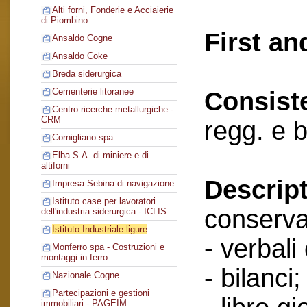
Alti forni, Fonderie e Acciaierie
di Piombino
First an
Ansaldo Cogne
Ansaldo Coke
Breda siderurgica
Cementerie litoranee
Consist
Centro ricerche metallurgiche -
CRM
regg. e b
Cornigliano spa
Elba S.A. di miniere e di
altiforni
Descript
Impresa Sebina di navigazione
Istituto case per lavoratori
conserva
dell'industria siderurgica - ICLIS
Istituto Industriale ligure
- verbali
Monferro spa - Costruzioni e
montaggi in ferro
- bilanci;
Nazionale Cogne
Partecipazioni e gestioni
immobiliari - PAGEIM