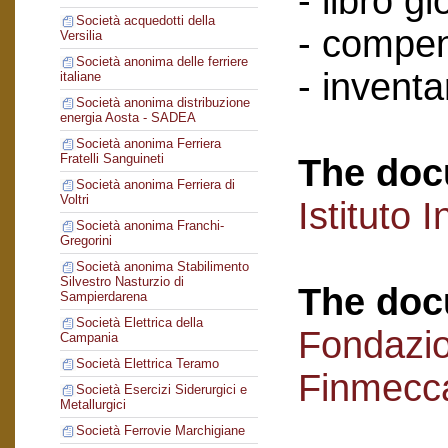
- libro g
Società acquedotti della
- compen
Versilia
Società anonima delle ferriere
- inventar
italiane
Società anonima distribuzione
energia Aosta - SADEA
Società anonima Ferriera
Fratelli Sanguineti
The doc
Società anonima Ferriera di
Voltri
Istituto I
Società anonima Franchi-
Gregorini
Società anonima Stabilimento
Silvestro Nasturzio di
The doc
Sampierdarena
Società Elettrica della
Fondazi
Campania
Società Elettrica Teramo
Finmecc
Società Esercizi Siderurgici e
Metallurgici
Società Ferrovie Marchigiane