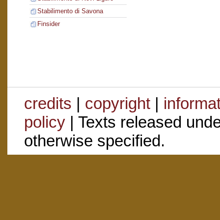
Stabilimento di Savona
Finsider
credits
|
copyright
|
informa
policy
| Texts released und
otherwise specified.