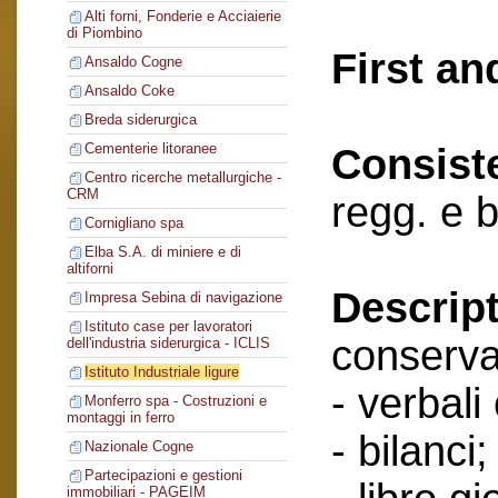
Alti forni, Fonderie e Acciaierie
di Piombino
First an
Ansaldo Cogne
Ansaldo Coke
Breda siderurgica
Cementerie litoranee
Consist
Centro ricerche metallurgiche -
CRM
regg. e b
Cornigliano spa
Elba S.A. di miniere e di
altiforni
Descript
Impresa Sebina di navigazione
Istituto case per lavoratori
conserva
dell'industria siderurgica - ICLIS
Istituto Industriale ligure
- verbali
Monferro spa - Costruzioni e
montaggi in ferro
- bilanci;
Nazionale Cogne
Partecipazioni e gestioni
immobiliari - PAGEIM