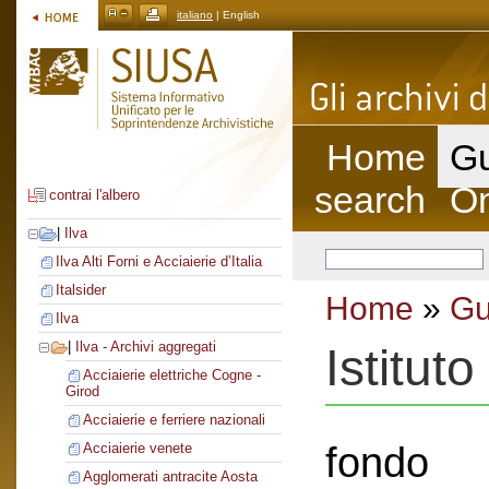
italiano
| English
Home
Gu
search
On
contrai l'albero
|
Ilva
Ilva Alti Forni e Acciaierie d’Italia
Italsider
Home
»
Gu
Ilva
|
Ilva - Archivi aggregati
Istituto
Acciaierie elettriche Cogne -
Girod
Acciaierie e ferriere nazionali
fondo
Acciaierie venete
Agglomerati antracite Aosta