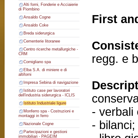
Alti forni, Fonderie e Acciaierie
di Piombino
First an
Ansaldo Cogne
Ansaldo Coke
Breda siderurgica
Cementerie litoranee
Consist
Centro ricerche metallurgiche -
CRM
regg. e b
Cornigliano spa
Elba S.A. di miniere e di
altiforni
Descript
Impresa Sebina di navigazione
Istituto case per lavoratori
conserva
dell'industria siderurgica - ICLIS
Istituto Industriale ligure
- verbali
Monferro spa - Costruzioni e
montaggi in ferro
- bilanci;
Nazionale Cogne
Partecipazioni e gestioni
immobiliari - PAGEIM