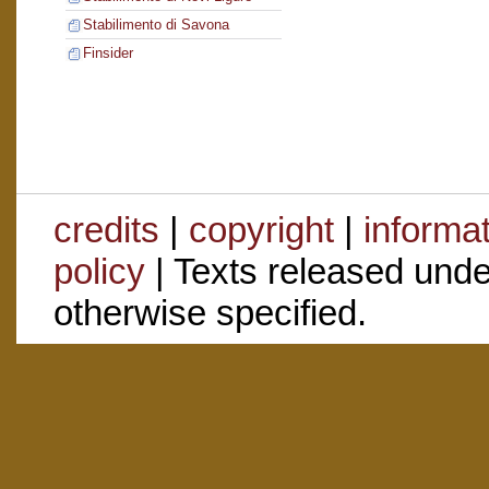
Stabilimento di Savona
Finsider
credits
|
copyright
|
informa
policy
| Texts released und
otherwise specified.