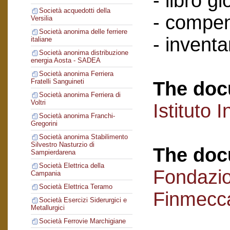
- libro g
Società acquedotti della
- compen
Versilia
Società anonima delle ferriere
- inventar
italiane
Società anonima distribuzione
energia Aosta - SADEA
Società anonima Ferriera
Fratelli Sanguineti
The doc
Società anonima Ferriera di
Voltri
Istituto I
Società anonima Franchi-
Gregorini
Società anonima Stabilimento
Silvestro Nasturzio di
The doc
Sampierdarena
Società Elettrica della
Fondazi
Campania
Società Elettrica Teramo
Finmecc
Società Esercizi Siderurgici e
Metallurgici
Società Ferrovie Marchigiane