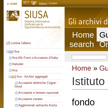
italiano
| English
Home
Gu
search
On
contrai l'albero
|
Ilva
Ilva Alti Forni e Acciaierie d’Italia
Italsider
Home
»
Gu
Ilva
|
Ilva - Archivi aggregati
Istituto
Acciaierie elettriche Cogne -
Girod
Acciaierie e ferriere nazionali
fondo
Acciaierie venete
Agglomerati antracite Aosta