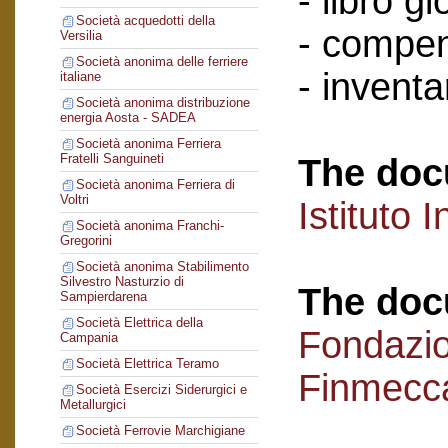
- libro g
Società acquedotti della
- compen
Versilia
Società anonima delle ferriere
- inventar
italiane
Società anonima distribuzione
energia Aosta - SADEA
Società anonima Ferriera
Fratelli Sanguineti
The doc
Società anonima Ferriera di
Voltri
Istituto I
Società anonima Franchi-
Gregorini
Società anonima Stabilimento
Silvestro Nasturzio di
The doc
Sampierdarena
Società Elettrica della
Fondazi
Campania
Società Elettrica Teramo
Finmecc
Società Esercizi Siderurgici e
Metallurgici
Società Ferrovie Marchigiane