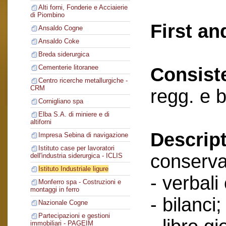
Alti forni, Fonderie e Acciaierie
di Piombino
First an
Ansaldo Cogne
Ansaldo Coke
Breda siderurgica
Cementerie litoranee
Consist
Centro ricerche metallurgiche -
CRM
regg. e b
Cornigliano spa
Elba S.A. di miniere e di
altiforni
Descript
Impresa Sebina di navigazione
Istituto case per lavoratori
conserva
dell'industria siderurgica - ICLIS
Istituto Industriale ligure
- verbali
Monferro spa - Costruzioni e
montaggi in ferro
- bilanci;
Nazionale Cogne
Partecipazioni e gestioni
immobiliari - PAGEIM