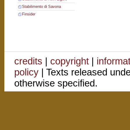
Stabilimento di Savona
Finsider
credits
|
copyright
|
informa
policy
| Texts released und
otherwise specified.