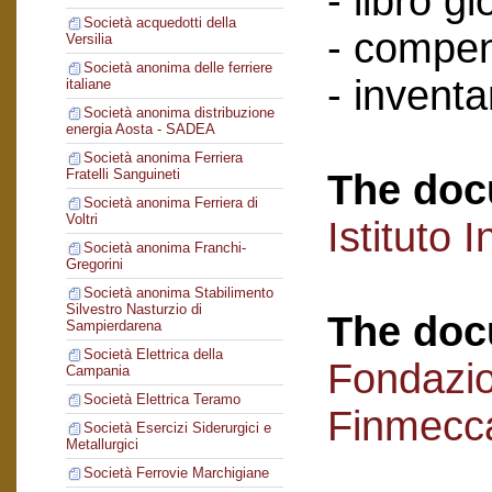
- libro g
Società acquedotti della
- compen
Versilia
Società anonima delle ferriere
- inventar
italiane
Società anonima distribuzione
energia Aosta - SADEA
Società anonima Ferriera
Fratelli Sanguineti
The doc
Società anonima Ferriera di
Voltri
Istituto I
Società anonima Franchi-
Gregorini
Società anonima Stabilimento
Silvestro Nasturzio di
The doc
Sampierdarena
Società Elettrica della
Fondazi
Campania
Società Elettrica Teramo
Finmecc
Società Esercizi Siderurgici e
Metallurgici
Società Ferrovie Marchigiane