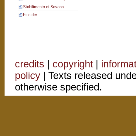
Stabilimento di Savona
Finsider
credits
|
copyright
|
informa
policy
| Texts released und
otherwise specified.