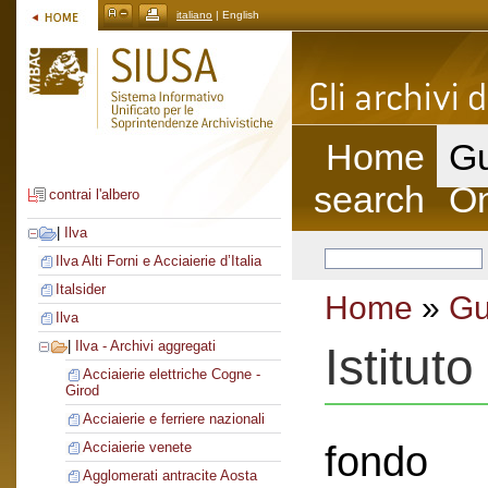
italiano
| English
Home
Gu
search
On
contrai l'albero
|
Ilva
Ilva Alti Forni e Acciaierie d’Italia
Italsider
Home
»
Gu
Ilva
|
Ilva - Archivi aggregati
Istituto
Acciaierie elettriche Cogne -
Girod
Acciaierie e ferriere nazionali
fondo
Acciaierie venete
Agglomerati antracite Aosta