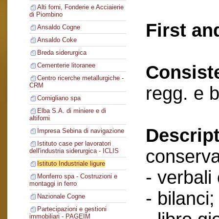
Alti forni, Fonderie e Acciaierie
di Piombino
First an
Ansaldo Cogne
Ansaldo Coke
Breda siderurgica
Cementerie litoranee
Consist
Centro ricerche metallurgiche -
CRM
regg. e b
Cornigliano spa
Elba S.A. di miniere e di
altiforni
Descript
Impresa Sebina di navigazione
Istituto case per lavoratori
conserva
dell'industria siderurgica - ICLIS
Istituto Industriale ligure
- verbali
Monferro spa - Costruzioni e
montaggi in ferro
- bilanci;
Nazionale Cogne
Partecipazioni e gestioni
immobiliari - PAGEIM