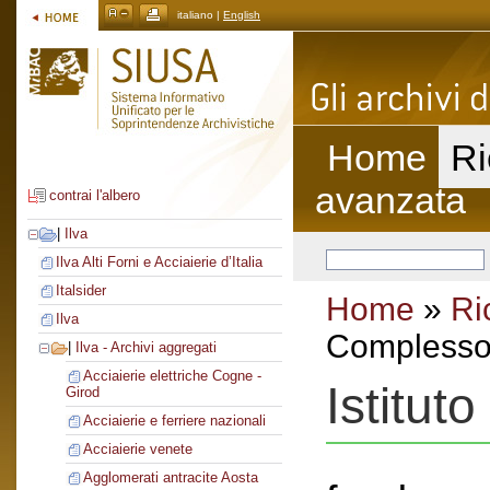
italiano |
English
Home
Ri
avanzata
contrai l'albero
|
Ilva
Ilva Alti Forni e Acciaierie d’Italia
Italsider
Home
»
Ri
Ilva
Complesso 
|
Ilva - Archivi aggregati
Acciaierie elettriche Cogne -
Istituto
Girod
Acciaierie e ferriere nazionali
Acciaierie venete
Agglomerati antracite Aosta