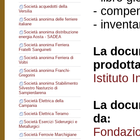
Società acquedotti della
- compen
Versilia
Società anonima delle ferriere
- inventar
italiane
Società anonima distribuzione
energia Aosta - SADEA
Società anonima Ferriera
La docu
Fratelli Sanguineti
Società anonima Ferriera di
prodotta
Voltri
Società anonima Franchi-
Istituto I
Gregorini
Società anonima Stabilimento
Silvestro Nasturzio di
Sampierdarena
La docu
Società Elettrica della
Campania
Società Elettrica Teramo
da:
Società Esercizi Siderurgici e
Metallurgici
Fondazi
Società Ferrovie Marchigiane