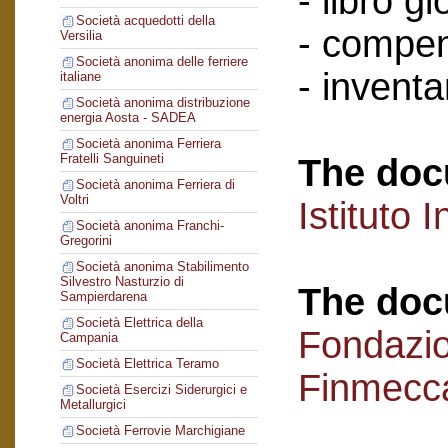
- libro g
Società acquedotti della
- compen
Versilia
Società anonima delle ferriere
- inventar
italiane
Società anonima distribuzione
energia Aosta - SADEA
Società anonima Ferriera
Fratelli Sanguineti
The doc
Società anonima Ferriera di
Voltri
Istituto I
Società anonima Franchi-
Gregorini
Società anonima Stabilimento
Silvestro Nasturzio di
The doc
Sampierdarena
Società Elettrica della
Fondazi
Campania
Società Elettrica Teramo
Finmecc
Società Esercizi Siderurgici e
Metallurgici
Società Ferrovie Marchigiane