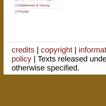
Stabilimento di Savona
Finsider
credits
|
copyright
|
informa
policy
| Texts released und
otherwise specified.