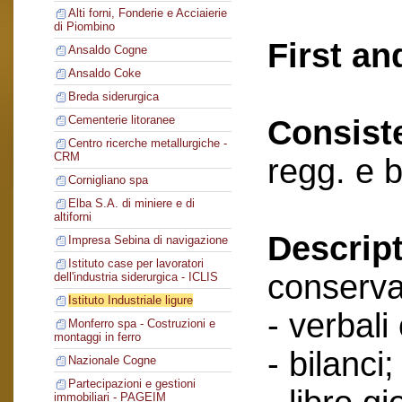
Alti forni, Fonderie e Acciaierie
di Piombino
First an
Ansaldo Cogne
Ansaldo Coke
Breda siderurgica
Cementerie litoranee
Consist
Centro ricerche metallurgiche -
CRM
regg. e b
Cornigliano spa
Elba S.A. di miniere e di
altiforni
Descript
Impresa Sebina di navigazione
Istituto case per lavoratori
conserva
dell'industria siderurgica - ICLIS
Istituto Industriale ligure
- verbali
Monferro spa - Costruzioni e
montaggi in ferro
- bilanci;
Nazionale Cogne
Partecipazioni e gestioni
immobiliari - PAGEIM