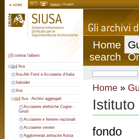
italiano
| English
Home
Gu
search
On
contrai l'albero
|
Ilva
Ilva Alti Forni e Acciaierie d’Italia
Italsider
Home
»
Gu
Ilva
|
Ilva - Archivi aggregati
Istituto
Acciaierie elettriche Cogne -
Girod
Acciaierie e ferriere nazionali
fondo
Acciaierie venete
Agglomerati antracite Aosta