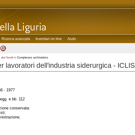
Ricerca avanzata
Inventari on line
Aiuto
 dei fondi
» Complesso archivistico
er lavoratori dell'industria siderurgica - ICLIS
6 - 1977
regg. e bb. 112
ione conservata:
sti;
inistrazione;