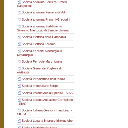
Società anonima Ferriera Fratelli
Sanguineti
Società anonima Ferriera di Voltri
Società anonima Franchi-Gregorini
Società anonima Stabilimento
Silvestro Nasturzio di Sampierdarena
Società Elettrica della Campania
Società Elettrica Teramo
Società Esercizi Siderurgici e
Metallurgici
Società Ferrovie Marchigiane
Società Generale Pugliese di
elettricità
Società Idroelettrica dell'Ossola
Società Immobiliare Borgo
Società Italiana Acciai Speciali - SIAS
Società Italiana Acciaierie Cornigliano
- SIAC
Società Italiana Gestioni Immobiliari -
SIGIM
Società Lucana Imprese Idrolettriche
Società Meridionale Azoto