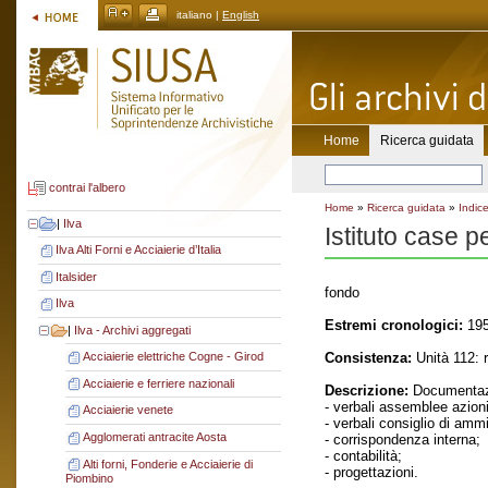
italiano |
English
Home
Ricerca guidata
contrai l'albero
Home
»
Ricerca guidata
»
Indice
|
Ilva
Istituto case p
Ilva Alti Forni e Acciaierie d’Italia
Italsider
fondo
Ilva
Estremi cronologici:
195
|
Ilva - Archivi aggregati
Consistenza:
Unità 112: 
Acciaierie elettriche Cogne - Girod
Acciaierie e ferriere nazionali
Descrizione:
Documentaz
- verbali assemblee azioni
Acciaierie venete
- verbali consiglio di amm
Agglomerati antracite Aosta
- corrispondenza interna;
- contabilità;
Alti forni, Fonderie e Acciaierie di
- progettazioni.
Piombino