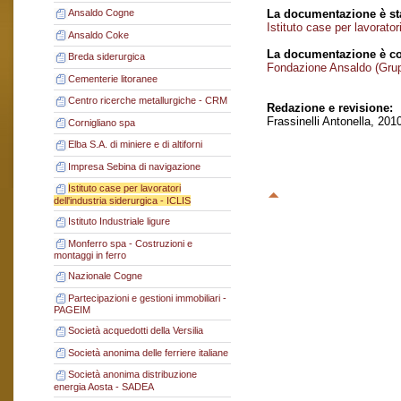
La documentazione è sta
Ansaldo Cogne
Istituto case per lavorator
Ansaldo Coke
La documentazione è co
Breda siderurgica
Fondazione Ansaldo (Gru
Cementerie litoranee
Centro ricerche metallurgiche - CRM
Redazione e revisione:
Frassinelli Antonella, 201
Cornigliano spa
Elba S.A. di miniere e di altiforni
Impresa Sebina di navigazione
Istituto case per lavoratori
dell'industria siderurgica - ICLIS
Istituto Industriale ligure
Monferro spa - Costruzioni e
montaggi in ferro
Nazionale Cogne
Partecipazioni e gestioni immobiliari -
PAGEIM
Società acquedotti della Versilia
Società anonima delle ferriere italiane
Società anonima distribuzione
energia Aosta - SADEA