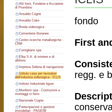
Alti forni, Fonderie e Acciaierie
di Piombino
Ansaldo Cogne
fondo
Ansaldo Coke
Breda siderurgica
Cementerie litoranee
First an
Centro ricerche metallurgiche -
CRM
Cornigliano spa
Elba S.A. di miniere e di
altiforni
Consist
Impresa Sebina di navigazione
regg. e 
Istituto case per lavoratori
dell'industria siderurgica - ICLIS
Istituto Industriale ligure
Monferro spa - Costruzioni e
Descript
montaggi in ferro
Nazionale Cogne
conserva
Partecipazioni e gestioni
immobiliari - PAGEIM