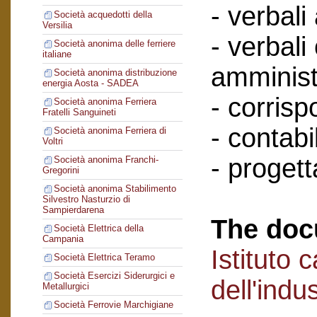
- verbali
Società acquedotti della
Versilia
- verbali
Società anonima delle ferriere
italiane
amminist
Società anonima distribuzione
energia Aosta - SADEA
- corris
Società anonima Ferriera
Fratelli Sanguineti
- contabil
Società anonima Ferriera di
Voltri
- progett
Società anonima Franchi-
Gregorini
Società anonima Stabilimento
Silvestro Nasturzio di
Sampierdarena
The doc
Società Elettrica della
Campania
Istituto 
Società Elettrica Teramo
Società Esercizi Siderurgici e
dell'indu
Metallurgici
Società Ferrovie Marchigiane