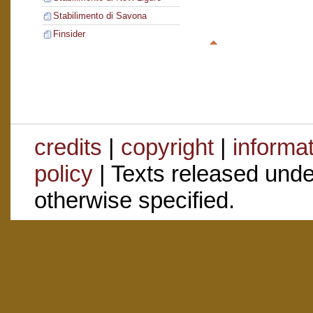
Stabilimento di Savona
Finsider
credits
|
copyright
|
informa
policy
| Texts released und
otherwise specified.