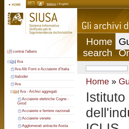
italiano
| English
Home
Gu
search
On
contrai l'albero
|
Ilva
Ilva Alti Forni e Acciaierie d’Italia
Italsider
Home
»
Gu
Ilva
|
Ilva - Archivi aggregati
Istitut
Acciaierie elettriche Cogne -
Girod
dell'ind
Acciaierie e ferriere nazionali
Acciaierie venete
ICLIS
Agglomerati antracite Aosta