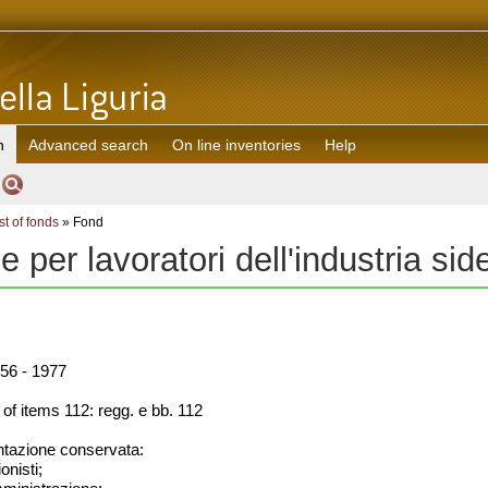
h
Advanced search
On line inventories
Help
st of fonds
» Fond
se per lavoratori dell'industria si
56 - 1977
f items 112: regg. e bb. 112
azione conservata:
onisti;