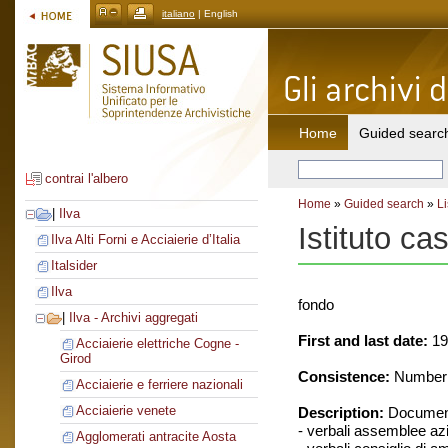
italiano
| English
Home
Guided searc
contrai l'albero
Home
»
Guided search
»
Li
|
Ilva
Istituto ca
Ilva Alti Forni e Acciaierie d’Italia
Italsider
Ilva
fondo
|
Ilva - Archivi aggregati
First and last date:
19
Acciaierie elettriche Cogne -
Girod
Consistence:
Number o
Acciaierie e ferriere nazionali
Acciaierie venete
Description:
Document
- verbali assemblee azi
Agglomerati antracite Aosta