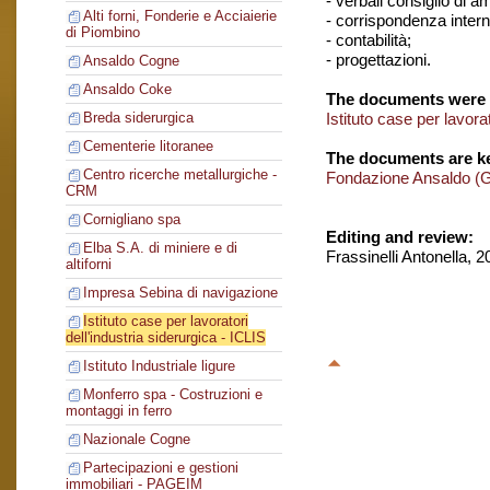
- verbali consiglio di 
Alti forni, Fonderie e Acciaierie
- corrispondenza intern
di Piombino
- contabilità;
- progettazioni.
Ansaldo Cogne
Ansaldo Coke
The documents were 
Istituto case per lavorat
Breda siderurgica
Cementerie litoranee
The documents are ke
Centro ricerche metallurgiche -
Fondazione Ansaldo (
CRM
Cornigliano spa
Editing and review:
Elba S.A. di miniere e di
Frassinelli Antonella, 
altiforni
Impresa Sebina di navigazione
Istituto case per lavoratori
dell'industria siderurgica - ICLIS
Istituto Industriale ligure
Monferro spa - Costruzioni e
montaggi in ferro
Nazionale Cogne
Partecipazioni e gestioni
immobiliari - PAGEIM