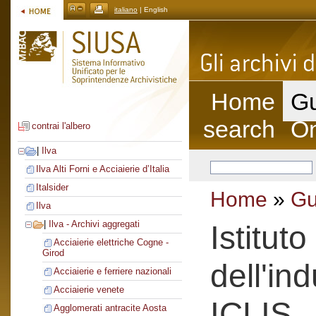
italiano
| English
Home
Gu
search
On
contrai l'albero
|
Ilva
Ilva Alti Forni e Acciaierie d’Italia
Italsider
Home
»
Gu
Ilva
|
Ilva - Archivi aggregati
Istitut
Acciaierie elettriche Cogne -
Girod
dell'ind
Acciaierie e ferriere nazionali
Acciaierie venete
ICLIS
Agglomerati antracite Aosta