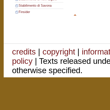
Stabilimento di Savona
Finsider
credits
|
copyright
|
informa
policy
| Texts released und
otherwise specified.