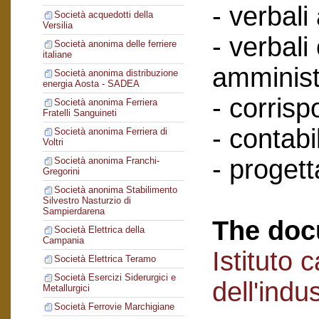
- verbali
Società acquedotti della
Versilia
- verbali
Società anonima delle ferriere
italiane
amminist
Società anonima distribuzione
energia Aosta - SADEA
- corris
Società anonima Ferriera
Fratelli Sanguineti
- contabil
Società anonima Ferriera di
Voltri
- progett
Società anonima Franchi-
Gregorini
Società anonima Stabilimento
Silvestro Nasturzio di
Sampierdarena
The doc
Società Elettrica della
Campania
Istituto 
Società Elettrica Teramo
Società Esercizi Siderurgici e
dell'indu
Metallurgici
Società Ferrovie Marchigiane