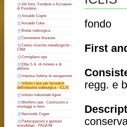
Alti forni, Fonderie e Acciaierie
di Piombino
Ansaldo Cogne
fondo
Ansaldo Coke
Breda siderurgica
Cementerie litoranee
First an
Centro ricerche metallurgiche -
CRM
Cornigliano spa
Elba S.A. di miniere e di
altiforni
Consist
Impresa Sebina di navigazione
regg. e 
Istituto case per lavoratori
dell'industria siderurgica - ICLIS
Istituto Industriale ligure
Monferro spa - Costruzioni e
Descript
montaggi in ferro
Nazionale Cogne
conserva
Partecipazioni e gestioni
immobiliari - PAGEIM