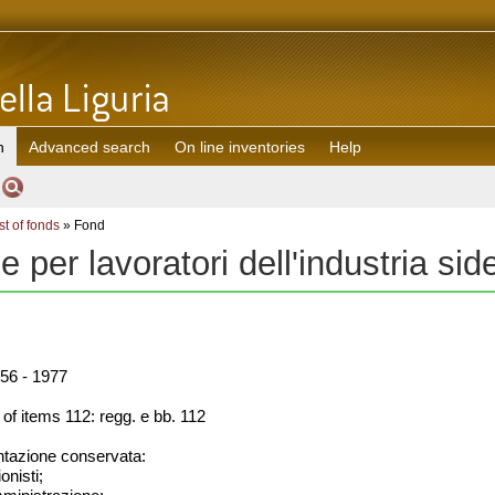
h
Advanced search
On line inventories
Help
st of fonds
» Fond
se per lavoratori dell'industria si
56 - 1977
f items 112: regg. e bb. 112
azione conservata:
onisti;