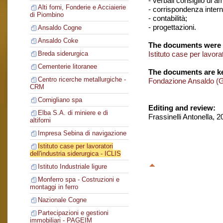
- verbali consiglio di 
Alti forni, Fonderie e Acciaierie
- corrispondenza intern
di Piombino
- contabilità;
- progettazioni.
Ansaldo Cogne
Ansaldo Coke
The documents were 
Istituto case per lavorat
Breda siderurgica
Cementerie litoranee
The documents are ke
Centro ricerche metallurgiche -
Fondazione Ansaldo (
CRM
Cornigliano spa
Editing and review:
Elba S.A. di miniere e di
Frassinelli Antonella, 
altiforni
Impresa Sebina di navigazione
Istituto case per lavoratori
dell'industria siderurgica - ICLIS
Istituto Industriale ligure
Monferro spa - Costruzioni e
montaggi in ferro
Nazionale Cogne
Partecipazioni e gestioni
immobiliari - PAGEIM