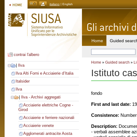
italiano
| English
Home
Guided searc
contrai l'albero
Home
»
Guided search
»
Li
|
Ilva
Istituto ca
Ilva Alti Forni e Acciaierie d’Italia
Italsider
Ilva
fondo
|
Ilva - Archivi aggregati
First and last date:
19
Acciaierie elettriche Cogne -
Girod
Consistence:
Number o
Acciaierie e ferriere nazionali
Acciaierie venete
Description:
Document
- verbali assemblee azi
Agglomerati antracite Aosta