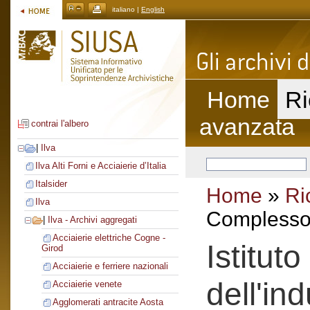
italiano |
English
Home
Ri
avanzata
contrai l'albero
|
Ilva
Ilva Alti Forni e Acciaierie d’Italia
Italsider
Home
»
Ri
Ilva
Complesso 
|
Ilva - Archivi aggregati
Acciaierie elettriche Cogne -
Istitut
Girod
Acciaierie e ferriere nazionali
dell'ind
Acciaierie venete
Agglomerati antracite Aosta