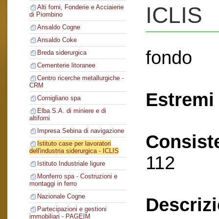
ICLIS
Alti forni, Fonderie e Acciaierie
di Piombino
Ansaldo Cogne
Ansaldo Coke
fondo
Breda siderurgica
Cementerie litoranee
Centro ricerche metallurgiche -
CRM
Estremi 
Cornigliano spa
Elba S.A. di miniere e di
altiforni
Impresa Sebina di navigazione
Consist
Istituto case per lavoratori
dell'industria siderurgica - ICLIS
112
Istituto Industriale ligure
Monferro spa - Costruzioni e
montaggi in ferro
Nazionale Cogne
Descriz
Partecipazioni e gestioni
immobiliari - PAGEIM