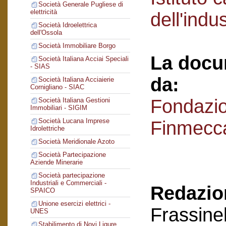
Società Generale Pugliese di
elettricità
dell'indu
Società Idroelettrica
dell'Ossola
Società Immobiliare Borgo
La docu
Società Italiana Acciai Speciali
- SIAS
da:
Società Italiana Acciaierie
Cornigliano - SIAC
Fondazi
Società Italiana Gestioni
Immobiliari - SIGIM
Società Lucana Imprese
Finmecc
Idrolettriche
Società Meridionale Azoto
Società Partecipazione
Aziende Minerarie
Società partecipazione
Industriali e Commerciali -
Redazion
SPAICO
Unione esercizi elettrici -
Frassinel
UNES
Stabilimento di Novi Ligure