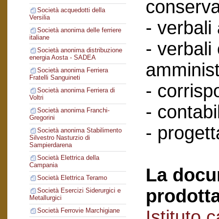
conserva
Società acquedotti della
Versilia
- verbali
Società anonima delle ferriere
italiane
- verbali
Società anonima distribuzione
energia Aosta - SADEA
amminist
Società anonima Ferriera
Fratelli Sanguineti
- corris
Società anonima Ferriera di
Voltri
- contabil
Società anonima Franchi-
Gregorini
- progett
Società anonima Stabilimento
Silvestro Nasturzio di
Sampierdarena
Società Elettrica della
Campania
La docu
Società Elettrica Teramo
prodotta
Società Esercizi Siderurgici e
Metallurgici
Istituto 
Società Ferrovie Marchigiane