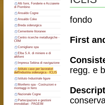
Alti forni, Fonderie e Acciaierie
di Piombino
Ansaldo Cogne
fondo
Ansaldo Coke
Breda siderurgica
Cementerie litoranee
First an
Centro ricerche metallurgiche -
CRM
Cornigliano spa
Elba S.A. di miniere e di
altiforni
Consist
Impresa Sebina di navigazione
regg. e 
Istituto case per lavoratori
dell'industria siderurgica - ICLIS
Istituto Industriale ligure
Monferro spa - Costruzioni e
Descript
montaggi in ferro
Nazionale Cogne
conserva
Partecipazioni e gestioni
immobiliari - PAGEIM