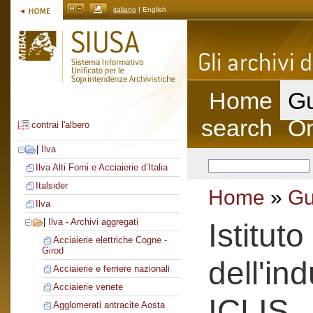
italiano
| English
Home
Gu
search
On
contrai l'albero
|
Ilva
Ilva Alti Forni e Acciaierie d’Italia
Italsider
Home
»
Gu
Ilva
|
Ilva - Archivi aggregati
Istitut
Acciaierie elettriche Cogne -
Girod
dell'ind
Acciaierie e ferriere nazionali
Acciaierie venete
ICLIS
Agglomerati antracite Aosta