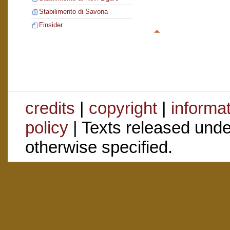
Stabilimento di Savona
Finsider
credits
|
copyright
|
informa
policy
| Texts released und
otherwise specified.