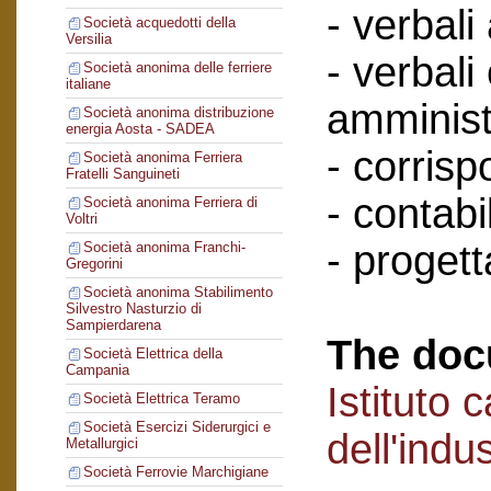
- verbali
Società acquedotti della
Versilia
- verbali
Società anonima delle ferriere
italiane
amminist
Società anonima distribuzione
energia Aosta - SADEA
- corris
Società anonima Ferriera
Fratelli Sanguineti
- contabil
Società anonima Ferriera di
Voltri
- progett
Società anonima Franchi-
Gregorini
Società anonima Stabilimento
Silvestro Nasturzio di
Sampierdarena
The doc
Società Elettrica della
Campania
Istituto 
Società Elettrica Teramo
Società Esercizi Siderurgici e
dell'indu
Metallurgici
Società Ferrovie Marchigiane