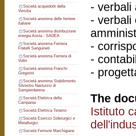
- verbali
Società acquedotti della
Versilia
- verbali
Società anonima delle ferriere
italiane
amminist
Società anonima distribuzione
energia Aosta - SADEA
- corris
Società anonima Ferriera
Fratelli Sanguineti
- contabil
Società anonima Ferriera di
Voltri
- progett
Società anonima Franchi-
Gregorini
Società anonima Stabilimento
Silvestro Nasturzio di
Sampierdarena
The doc
Società Elettrica della
Campania
Istituto 
Società Elettrica Teramo
Società Esercizi Siderurgici e
dell'indu
Metallurgici
Società Ferrovie Marchigiane