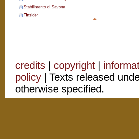
Stabilimento di Savona
Finsider
credits
|
copyright
|
informa
policy
| Texts released und
otherwise specified.