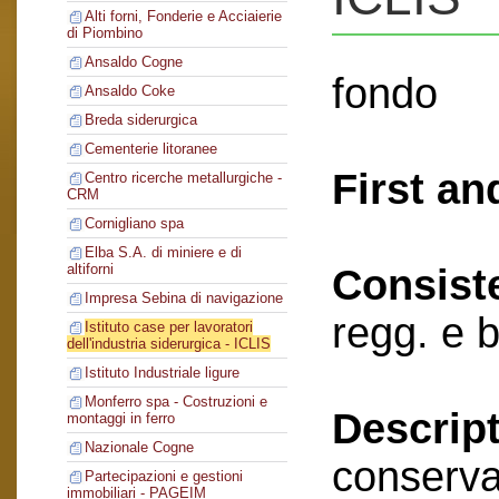
Alti forni, Fonderie e Acciaierie
di Piombino
Ansaldo Cogne
fondo
Ansaldo Coke
Breda siderurgica
Cementerie litoranee
First an
Centro ricerche metallurgiche -
CRM
Cornigliano spa
Elba S.A. di miniere e di
altiforni
Consist
Impresa Sebina di navigazione
regg. e 
Istituto case per lavoratori
dell'industria siderurgica - ICLIS
Istituto Industriale ligure
Monferro spa - Costruzioni e
Descript
montaggi in ferro
Nazionale Cogne
conserva
Partecipazioni e gestioni
immobiliari - PAGEIM