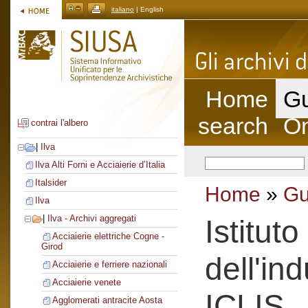
italiano
| English
Home
Gu
search
On
contrai l'albero
|
Ilva
Ilva Alti Forni e Acciaierie d’Italia
Italsider
Home
»
Gu
Ilva
|
Ilva - Archivi aggregati
Istitut
Acciaierie elettriche Cogne -
Girod
dell'ind
Acciaierie e ferriere nazionali
Acciaierie venete
ICLIS
Agglomerati antracite Aosta