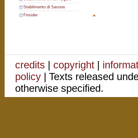
Stabilimento di Savona
Finsider
credits
|
copyright
|
informa
policy
| Texts released und
otherwise specified.