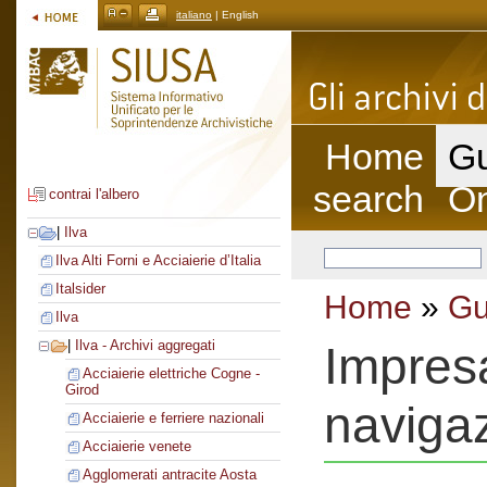
italiano
| English
Home
Gu
search
On
contrai l'albero
|
Ilva
Ilva Alti Forni e Acciaierie d’Italia
Italsider
Home
»
Gu
Ilva
|
Ilva - Archivi aggregati
Impres
Acciaierie elettriche Cogne -
Girod
naviga
Acciaierie e ferriere nazionali
Acciaierie venete
Agglomerati antracite Aosta