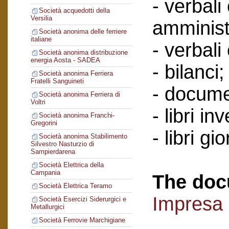
- verbali
Società acquedotti della
Versilia
amminist
Società anonima delle ferriere
italiane
- verbali
Società anonima distribuzione
energia Aosta - SADEA
- bilanci;
Società anonima Ferriera
Fratelli Sanguineti
- documen
Società anonima Ferriera di
Voltri
- libri in
Società anonima Franchi-
Gregorini
- libri gi
Società anonima Stabilimento
Silvestro Nasturzio di
Sampierdarena
Società Elettrica della
Campania
The doc
Società Elettrica Teramo
Impresa 
Società Esercizi Siderurgici e
Metallurgici
Società Ferrovie Marchigiane