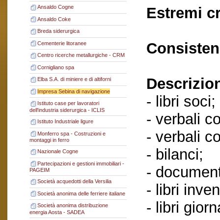
Ansaldo Cogne
Estremi c
Ansaldo Coke
Breda siderurgica
Consisten
Cementerie litoranee
Centro ricerche metallurgiche - CRM
Cornigliano spa
Descrizio
Elba S.A. di miniere e di altiforni
Impresa Sebina di navigazione
- libri soci;
Istituto case per lavoratori
dell'industria siderurgica - ICLIS
- verbali c
Istituto Industriale ligure
- verbali c
Monferro spa - Costruzioni e
montaggi in ferro
- bilanci;
Nazionale Cogne
Partecipazioni e gestioni immobiliari -
- documenti
PAGEIM
Società acquedotti della Versilia
- libri inven
Società anonima delle ferriere italiane
- libri giorn
Società anonima distribuzione
energia Aosta - SADEA