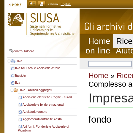
italiano |
English
Home
Rice
on line
Aiut
contrai l'albero
|
Ilva
Ilva Alti Forni e Acciaierie d’Italia
Home
»
Rice
Italsider
Complesso ar
Ilva
|
Ilva - Archivi aggregati
Impresa
Acciaierie elettriche Cogne - Girod
Acciaierie e ferriere nazionali
Acciaierie venete
fondo
Agglomerati antracite Aosta
Alti forni, Fonderie e Acciaierie di
Piombino