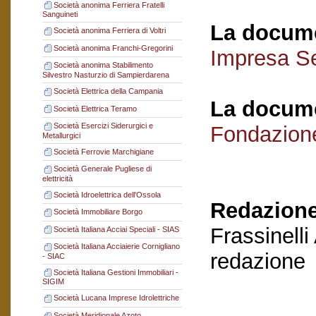
Società anonima Ferriera Fratelli
Sanguineti
La docume
Società anonima Ferriera di Voltri
Società anonima Franchi-Gregorini
Impresa Se
Società anonima Stabilimento
Silvestro Nasturzio di Sampierdarena
Società Elettrica della Campania
La docume
Società Elettrica Teramo
Società Esercizi Siderurgici e
Fondazion
Metallurgici
Società Ferrovie Marchigiane
Società Generale Pugliese di
elettricità
Società Idroelettrica dell'Ossola
Redazione
Società Immobiliare Borgo
Frassinelli
Società Italiana Acciai Speciali - SIAS
Società Italiana Acciaierie Cornigliano
redazione
- SIAC
Società Italiana Gestioni Immobiliari -
SIGIM
Società Lucana Imprese Idrolettriche
Società Meridionale Azoto