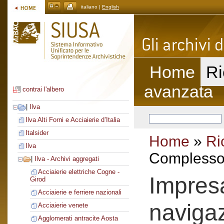
italiano |
English
Home
Ri
avanzata
contrai l'albero
|
Ilva
Ilva Alti Forni e Acciaierie d’Italia
Italsider
Home
»
Ri
Ilva
Complesso 
|
Ilva - Archivi aggregati
Acciaierie elettriche Cogne -
Impres
Girod
Acciaierie e ferriere nazionali
naviga
Acciaierie venete
Agglomerati antracite Aosta