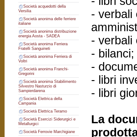
- libri soc
Società acquedotti della
- verbali
Versilia
Società anonima delle ferriere
amminist
italiane
Società anonima distribuzione
energia Aosta - SADEA
- verbali
Società anonima Ferriera
Fratelli Sanguineti
- bilanci;
Società anonima Ferriera di
Voltri
- documen
Società anonima Franchi-
Gregorini
- libri in
Società anonima Stabilimento
Silvestro Nasturzio di
- libri gi
Sampierdarena
Società Elettrica della
Campania
Società Elettrica Teramo
La docu
Società Esercizi Siderurgici e
Metallurgici
prodotta
Società Ferrovie Marchigiane