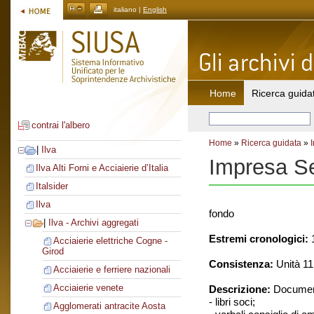
italiano |
English
Home
Ricerca guida
contrai l'albero
Home
»
Ricerca guidata
»
|
Ilva
Impresa Se
Ilva Alti Forni e Acciaierie d’Italia
Italsider
Ilva
fondo
|
Ilva - Archivi aggregati
Estremi cronologici:
1
Acciaierie elettriche Cogne -
Girod
Consistenza:
Unità 11:
Acciaierie e ferriere nazionali
Acciaierie venete
Descrizione:
Document
- libri soci;
Agglomerati antracite Aosta