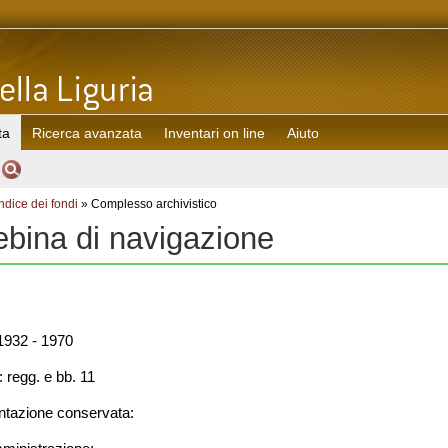
ta
Ricerca avanzata
Inventari on line
Aiuto
Indice dei fondi
» Complesso archivistico
bina di navigazione
932 - 1970
 regg. e bb. 11
azione conservata: