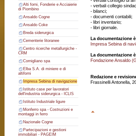
- verbali consiglio di 
Alti forni, Fonderie e Acciaierie
- verbali collegio sinda
di Piombino
- bilanci;
- documenti contabili;
Ansaldo Cogne
- libri inventario;
Ansaldo Coke
- libri giornale.
Breda siderurgica
La documentazione è 
Cementerie litoranee
Impresa Sebina di nav
Centro ricerche metallurgiche -
CRM
La documentazione è
Fondazione Ansaldo (
Cornigliano spa
Elba S.A. di miniere e di
altiforni
Redazione e revision
Impresa Sebina di navigazione
Frassinelli Antonella, 
Istituto case per lavoratori
dell'industria siderurgica - ICLIS
Istituto Industriale ligure
Monferro spa - Costruzioni e
montaggi in ferro
Nazionale Cogne
Partecipazioni e gestioni
immobiliari - PAGEIM