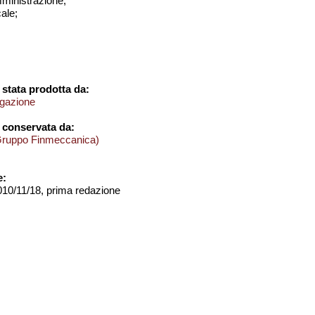
amministrazione;
cale;
stata prodotta da:
igazione
 conservata da:
Gruppo Finmeccanica)
e:
2010/11/18, prima redazione