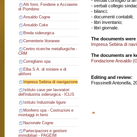
- verbali consiglio di 
Alti forni, Fonderie e Acciaierie
- verbali collegio sinda
di Piombino
- bilanci;
- documenti contabili;
Ansaldo Cogne
- libri inventario;
Ansaldo Coke
- libri giornale.
Breda siderurgica
The documents were 
Cementerie litoranee
Impresa Sebina di nav
Centro ricerche metallurgiche -
CRM
The documents are ke
Fondazione Ansaldo (
Cornigliano spa
Elba S.A. di miniere e di
altiforni
Editing and review:
Impresa Sebina di navigazione
Frassinelli Antonella, 
Istituto case per lavoratori
dell'industria siderurgica - ICLIS
Istituto Industriale ligure
Monferro spa - Costruzioni e
montaggi in ferro
Nazionale Cogne
Partecipazioni e gestioni
immobiliari - PAGEIM