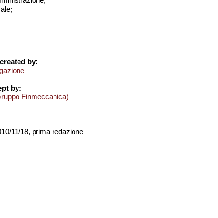
amministrazione;
cale;
created by:
igazione
pt by:
Gruppo Finmeccanica)
2010/11/18, prima redazione