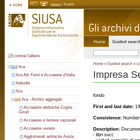
italiano
| English
Home
Guided searc
contrai l'albero
Home
»
Guided search
»
Li
|
Ilva
Impresa Se
Ilva Alti Forni e Acciaierie d’Italia
Italsider
Ilva
fondo
|
Ilva - Archivi aggregati
First and last date:
19
Acciaierie elettriche Cogne -
Girod
Consistence:
Number o
Acciaierie e ferriere nazionali
Acciaierie venete
Description:
Document
- libri soci;
Agglomerati antracite Aosta