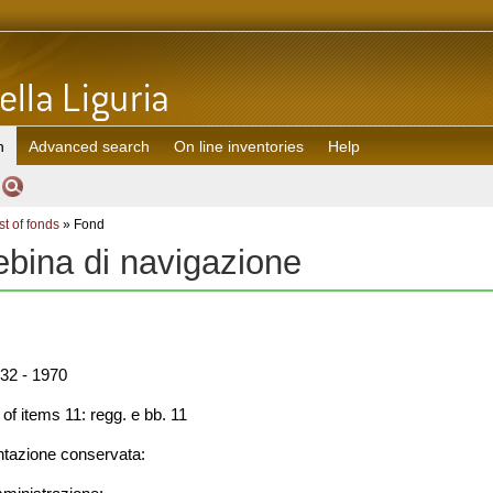
h
Advanced search
On line inventories
Help
st of fonds
» Fond
bina di navigazione
32 - 1970
f items 11: regg. e bb. 11
azione conservata: