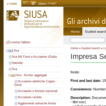
italiano
| English
Home
Guided searc
contrai l'albero
Home
»
Guided search
»
Li
|
Ilva
Impresa Se
Ilva Alti Forni e Acciaierie d’Italia
Italsider
Ilva
fondo
|
Ilva - Archivi aggregati
First and last date:
19
Acciaierie elettriche Cogne -
Girod
Consistence:
Number o
Acciaierie e ferriere nazionali
Acciaierie venete
Description:
Document
- libri soci;
Agglomerati antracite Aosta