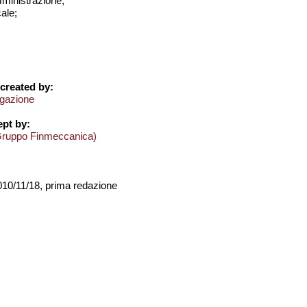
amministrazione;
cale;
created by:
igazione
pt by:
Gruppo Finmeccanica)
2010/11/18, prima redazione