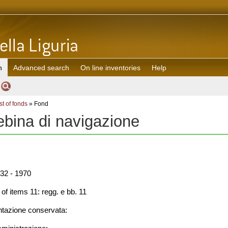
h
Advanced search
On line inventories
Help
st of fonds
» Fond
bina di navigazione
32 - 1970
f items 11: regg. e bb. 11
azione conservata: