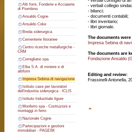
- verbali consiglio di 
Alti forni, Fonderie e Acciaierie
- verbali collegio sinda
di Piombino
- bilanci;
- documenti contabili;
Ansaldo Cogne
- libri inventario;
Ansaldo Coke
- libri giornale.
Breda siderurgica
The documents were 
Cementerie litoranee
Impresa Sebina di nav
Centro ricerche metallurgiche -
CRM
The documents are ke
Fondazione Ansaldo (
Cornigliano spa
Elba S.A. di miniere e di
altiforni
Editing and review:
Impresa Sebina di navigazione
Frassinelli Antonella, 
Istituto case per lavoratori
dell'industria siderurgica - ICLIS
Istituto Industriale ligure
Monferro spa - Costruzioni e
montaggi in ferro
Nazionale Cogne
Partecipazioni e gestioni
immobiliari - PAGEIM