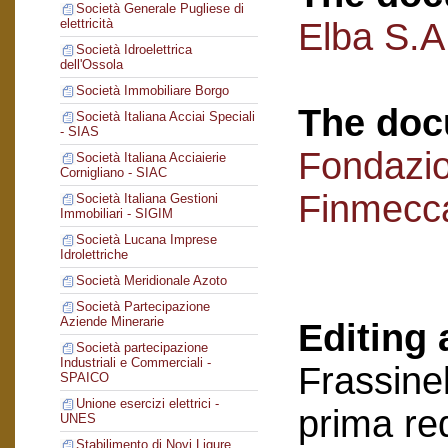
Società Generale Pugliese di
Elba S.A.
elettricità
Società Idroelettrica
dell'Ossola
Società Immobiliare Borgo
The doc
Società Italiana Acciai Speciali
- SIAS
Fondazi
Società Italiana Acciaierie
Cornigliano - SIAC
Finmecc
Società Italiana Gestioni
Immobiliari - SIGIM
Società Lucana Imprese
Idrolettriche
Società Meridionale Azoto
Società Partecipazione
Aziende Minerarie
Editing 
Società partecipazione
Industriali e Commerciali -
Frassinel
SPAICO
Unione esercizi elettrici -
prima re
UNES
Stabilimento di Novi Ligure