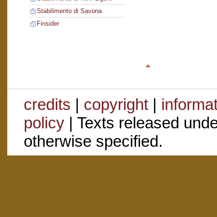
Stabilimento di Savona
Finsider
credits
|
copyright
|
informa
policy
| Texts released und
otherwise specified.