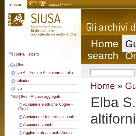
italiano
| English
Home
Gu
search
On
contrai l'albero
|
Ilva
Ilva Alti Forni e Acciaierie d’Italia
Italsider
Home
»
Gu
Ilva
|
Ilva - Archivi aggregati
Elba S.
Acciaierie elettriche Cogne -
Girod
altiforni
Acciaierie e ferriere nazionali
Acciaierie venete
Agglomerati antracite Aosta