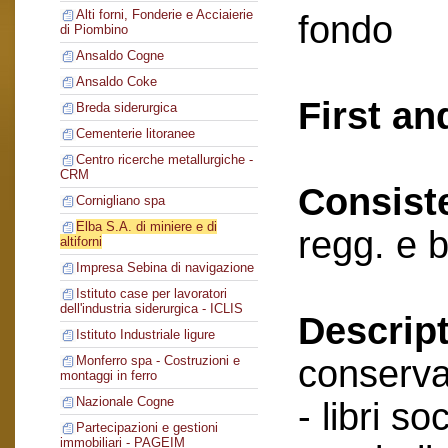
Alti forni, Fonderie e Acciaierie
fondo
di Piombino
Ansaldo Cogne
Ansaldo Coke
First an
Breda siderurgica
Cementerie litoranee
Centro ricerche metallurgiche -
CRM
Consist
Cornigliano spa
Elba S.A. di miniere e di
regg. e 
altiforni
Impresa Sebina di navigazione
Istituto case per lavoratori
dell'industria siderurgica - ICLIS
Descript
Istituto Industriale ligure
conserva
Monferro spa - Costruzioni e
montaggi in ferro
Nazionale Cogne
- libri soc
Partecipazioni e gestioni
immobiliari - PAGEIM