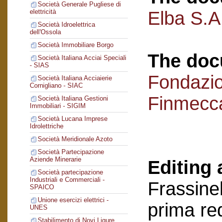
Società Generale Pugliese di
Elba S.A.
elettricità
Società Idroelettrica
dell'Ossola
Società Immobiliare Borgo
The doc
Società Italiana Acciai Speciali
- SIAS
Fondazi
Società Italiana Acciaierie
Cornigliano - SIAC
Finmecc
Società Italiana Gestioni
Immobiliari - SIGIM
Società Lucana Imprese
Idrolettriche
Società Meridionale Azoto
Società Partecipazione
Aziende Minerarie
Editing 
Società partecipazione
Industriali e Commerciali -
Frassinel
SPAICO
Unione esercizi elettrici -
prima re
UNES
Stabilimento di Novi Ligure