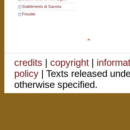
Stabilimento di Savona
Finsider
credits
|
copyright
|
informa
policy
| Texts released und
otherwise specified.