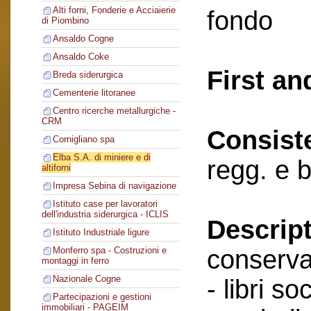
Alti forni, Fonderie e Acciaierie
fondo
di Piombino
Ansaldo Cogne
Ansaldo Coke
First an
Breda siderurgica
Cementerie litoranee
Centro ricerche metallurgiche -
CRM
Consist
Cornigliano spa
Elba S.A. di miniere e di
regg. e 
altiforni
Impresa Sebina di navigazione
Istituto case per lavoratori
dell'industria siderurgica - ICLIS
Descript
Istituto Industriale ligure
conserva
Monferro spa - Costruzioni e
montaggi in ferro
Nazionale Cogne
- libri soc
Partecipazioni e gestioni
immobiliari - PAGEIM