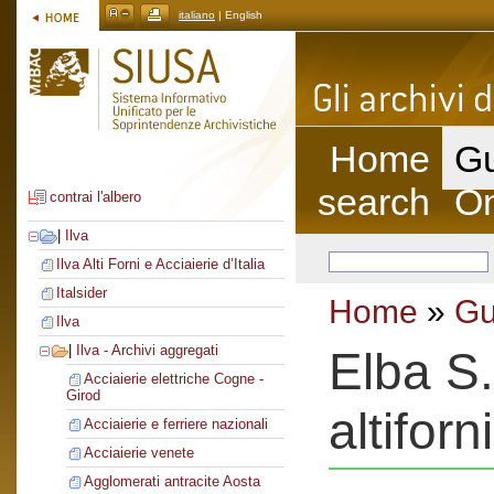
italiano
| English
Home
Gu
search
On
contrai l'albero
|
Ilva
Ilva Alti Forni e Acciaierie d’Italia
Italsider
Home
»
Gu
Ilva
|
Ilva - Archivi aggregati
Elba S.
Acciaierie elettriche Cogne -
Girod
altiforni
Acciaierie e ferriere nazionali
Acciaierie venete
Agglomerati antracite Aosta