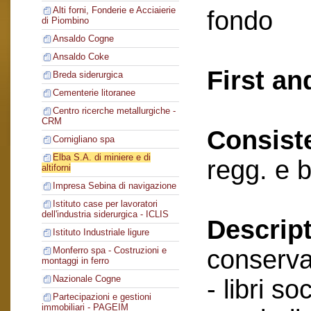
Alti forni, Fonderie e Acciaierie
fondo
di Piombino
Ansaldo Cogne
Ansaldo Coke
First an
Breda siderurgica
Cementerie litoranee
Centro ricerche metallurgiche -
CRM
Consist
Cornigliano spa
Elba S.A. di miniere e di
regg. e 
altiforni
Impresa Sebina di navigazione
Istituto case per lavoratori
dell'industria siderurgica - ICLIS
Descript
Istituto Industriale ligure
conserva
Monferro spa - Costruzioni e
montaggi in ferro
Nazionale Cogne
- libri soc
Partecipazioni e gestioni
immobiliari - PAGEIM