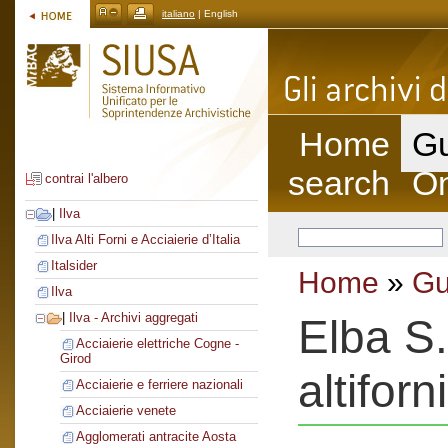
italiano
| English
Home
Gu
search
On
contrai l'albero
|
Ilva
Ilva Alti Forni e Acciaierie d’Italia
Italsider
Home
»
Gu
Ilva
|
Ilva - Archivi aggregati
Elba S.
Acciaierie elettriche Cogne -
Girod
altiforni
Acciaierie e ferriere nazionali
Acciaierie venete
Agglomerati antracite Aosta