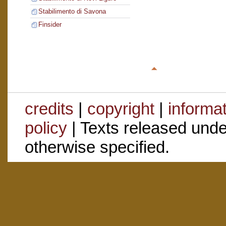
Stabilimento di Savona
Finsider
credits
|
copyright
|
informa
policy
| Texts released und
otherwise specified.