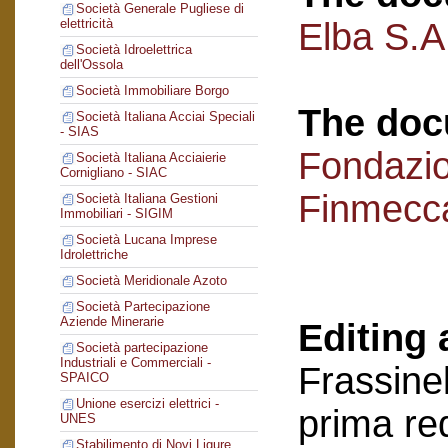
Società Generale Pugliese di
Elba S.A.
elettricità
Società Idroelettrica
dell'Ossola
Società Immobiliare Borgo
The doc
Società Italiana Acciai Speciali
- SIAS
Fondazi
Società Italiana Acciaierie
Cornigliano - SIAC
Finmecc
Società Italiana Gestioni
Immobiliari - SIGIM
Società Lucana Imprese
Idrolettriche
Società Meridionale Azoto
Società Partecipazione
Aziende Minerarie
Editing 
Società partecipazione
Industriali e Commerciali -
Frassinel
SPAICO
Unione esercizi elettrici -
prima re
UNES
Stabilimento di Novi Ligure