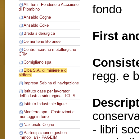
Alti forni, Fonderie e Acciaierie
fondo
di Piombino
Ansaldo Cogne
Ansaldo Coke
First an
Breda siderurgica
Cementerie litoranee
Centro ricerche metallurgiche -
CRM
Consist
Cornigliano spa
Elba S.A. di miniere e di
regg. e 
altiforni
Impresa Sebina di navigazione
Istituto case per lavoratori
dell'industria siderurgica - ICLIS
Descript
Istituto Industriale ligure
conserva
Monferro spa - Costruzioni e
montaggi in ferro
Nazionale Cogne
- libri soc
Partecipazioni e gestioni
immobiliari - PAGEIM