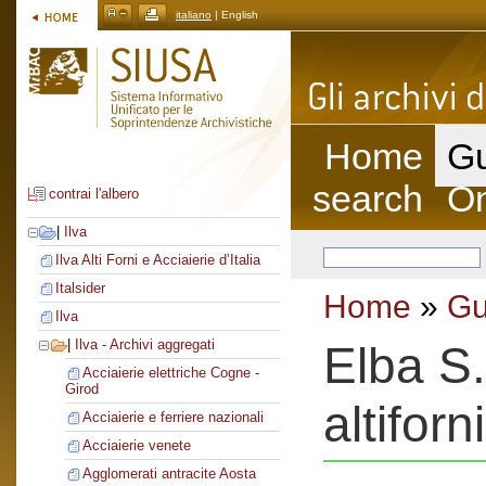
italiano
| English
Home
Gu
search
On
contrai l'albero
|
Ilva
Ilva Alti Forni e Acciaierie d’Italia
Italsider
Home
»
Gu
Ilva
|
Ilva - Archivi aggregati
Elba S.
Acciaierie elettriche Cogne -
Girod
altiforni
Acciaierie e ferriere nazionali
Acciaierie venete
Agglomerati antracite Aosta