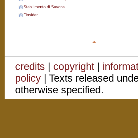
Stabilimento di Savona
Finsider
credits
|
copyright
|
informa
policy
| Texts released und
otherwise specified.