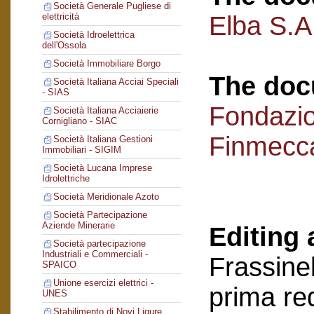
Società Generale Pugliese di
Elba S.A.
elettricità
Società Idroelettrica
dell'Ossola
Società Immobiliare Borgo
The doc
Società Italiana Acciai Speciali
- SIAS
Fondazi
Società Italiana Acciaierie
Cornigliano - SIAC
Finmecc
Società Italiana Gestioni
Immobiliari - SIGIM
Società Lucana Imprese
Idrolettriche
Società Meridionale Azoto
Società Partecipazione
Aziende Minerarie
Editing 
Società partecipazione
Industriali e Commerciali -
Frassinel
SPAICO
Unione esercizi elettrici -
prima re
UNES
Stabilimento di Novi Ligure