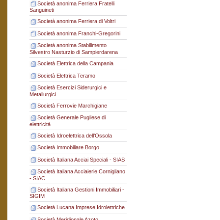
Società anonima Ferriera Fratelli
Sanguineti
Società anonima Ferriera di Voltri
Società anonima Franchi-Gregorini
Società anonima Stabilimento
Silvestro Nasturzio di Sampierdarena
Società Elettrica della Campania
Società Elettrica Teramo
Società Esercizi Siderurgici e
Metallurgici
Società Ferrovie Marchigiane
Società Generale Pugliese di
elettricità
Società Idroelettrica dell'Ossola
Società Immobiliare Borgo
Società Italiana Acciai Speciali - SIAS
Società Italiana Acciaierie Cornigliano
- SIAC
Società Italiana Gestioni Immobiliari -
SIGIM
Società Lucana Imprese Idrolettriche
Società Meridionale Azoto