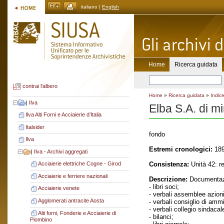
italiano |
English
Home
Ricerca guidata
contrai l'albero
Home
»
Ricerca guidata
»
Indice
|
Ilva
Elba S.A. di min
Ilva Alti Forni e Acciaierie d’Italia
Italsider
fondo
Ilva
Estremi cronologici:
189
|
Ilva - Archivi aggregati
Consistenza:
Unità 42: re
Acciaierie elettriche Cogne - Girod
Acciaierie e ferriere nazionali
Descrizione:
Documentaz
- libri soci;
Acciaierie venete
- verbali assemblee azioni
Agglomerati antracite Aosta
- verbali consiglio di amm
- verbali collegio sindacal
Alti forni, Fonderie e Acciaierie di
- bilanci;
Piombino