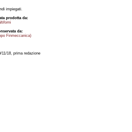
endi impiegati.
ta prodotta da:
tiforni
nservata da:
ppo Finmeccanica)
0/11/18, prima redazione