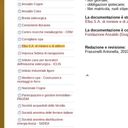
- libri giornale;
- obbligazioni ipotecarie;
Ansaldo Cogne
- libri matricola, ruoli stip
Ansaldo Coke
La documentazione è sta
Breda siderurgica
Elba S.A. di miniere e di al
Cementerie litoranee
La documentazione è co
Centro ricerche metallurgiche - CRM
Fondazione Ansaldo (Gru
Cornigliano spa
Elba S.A. di miniere e di altiforni
Redazione e revisione:
Frassinelli Antonella, 201
Impresa Sebina di navigazione
Istituto case per lavoratori
dell'industria siderurgica - ICLIS
Istituto Industriale ligure
Monferro spa - Costruzioni e
montaggi in ferro
Nazionale Cogne
Partecipazioni e gestioni immobiliari -
PAGEIM
Società acquedotti della Versilia
Società anonima delle ferriere italiane
Società anonima distribuzione
energia Aosta - SADEA