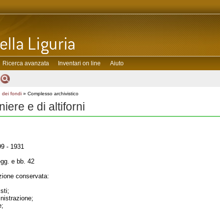
Ricerca avanzata
Inventari on line
Aiuto
 dei fondi
» Complesso archivistico
iere e di altiforni
9 - 1931
gg. e bb. 42
ione conservata:
sti;
inistrazione;
e;