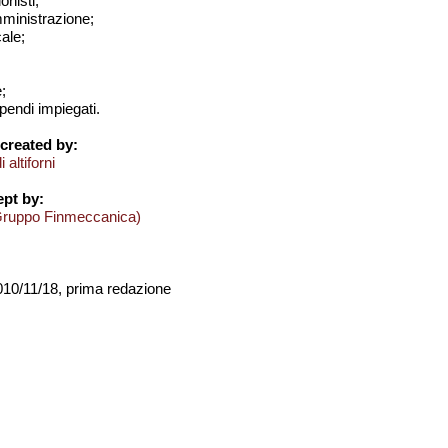
onisti;
amministrazione;
cale;
;
tipendi impiegati.
created by:
 altiforni
pt by:
Gruppo Finmeccanica)
2010/11/18, prima redazione