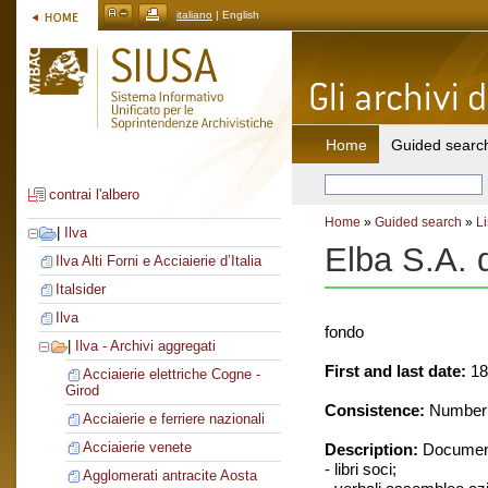
italiano
| English
Home
Guided searc
contrai l'albero
Home
»
Guided search
»
Li
|
Ilva
Elba S.A. d
Ilva Alti Forni e Acciaierie d’Italia
Italsider
Ilva
fondo
|
Ilva - Archivi aggregati
First and last date:
18
Acciaierie elettriche Cogne -
Girod
Consistence:
Number o
Acciaierie e ferriere nazionali
Acciaierie venete
Description:
Document
- libri soci;
Agglomerati antracite Aosta