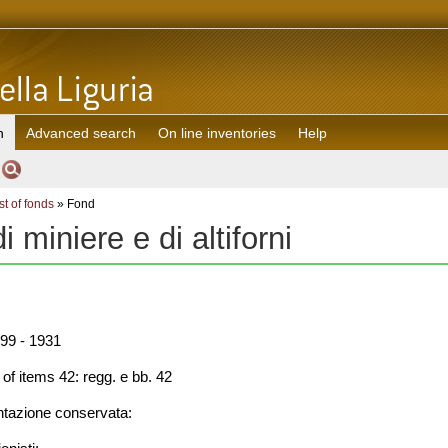
h
Advanced search
On line inventories
Help
st of fonds
» Fond
i miniere e di altiforni
99 - 1931
f items 42: regg. e bb. 42
azione conservata: