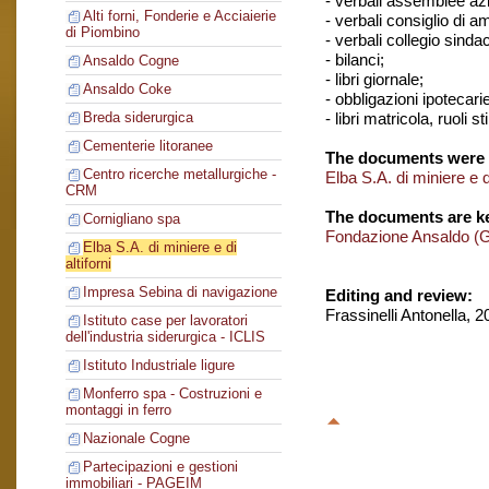
- verbali assemblee azi
Alti forni, Fonderie e Acciaierie
- verbali consiglio di 
di Piombino
- verbali collegio sinda
- bilanci;
Ansaldo Cogne
- libri giornale;
Ansaldo Coke
- obbligazioni ipotecarie
- libri matricola, ruoli s
Breda siderurgica
Cementerie litoranee
The documents were 
Centro ricerche metallurgiche -
Elba S.A. di miniere e di
CRM
The documents are ke
Cornigliano spa
Fondazione Ansaldo (
Elba S.A. di miniere e di
altiforni
Impresa Sebina di navigazione
Editing and review:
Frassinelli Antonella, 
Istituto case per lavoratori
dell'industria siderurgica - ICLIS
Istituto Industriale ligure
Monferro spa - Costruzioni e
montaggi in ferro
Nazionale Cogne
Partecipazioni e gestioni
immobiliari - PAGEIM