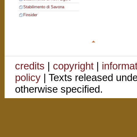
Stabilimento di Savona
Finsider
credits
|
copyright
|
informa
policy
| Texts released und
otherwise specified.