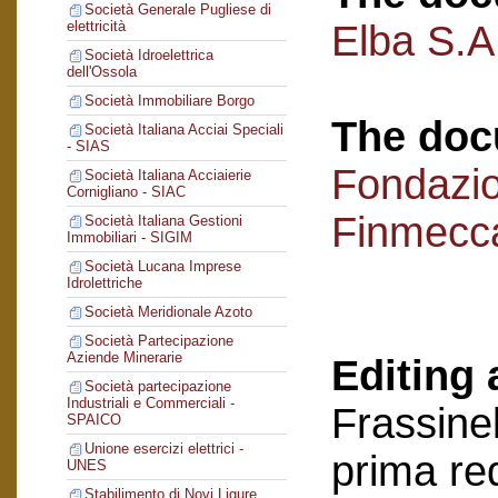
Società Generale Pugliese di
Elba S.A.
elettricità
Società Idroelettrica
dell'Ossola
Società Immobiliare Borgo
The doc
Società Italiana Acciai Speciali
- SIAS
Fondazi
Società Italiana Acciaierie
Cornigliano - SIAC
Finmecc
Società Italiana Gestioni
Immobiliari - SIGIM
Società Lucana Imprese
Idrolettriche
Società Meridionale Azoto
Società Partecipazione
Aziende Minerarie
Editing 
Società partecipazione
Industriali e Commerciali -
Frassinel
SPAICO
Unione esercizi elettrici -
prima re
UNES
Stabilimento di Novi Ligure