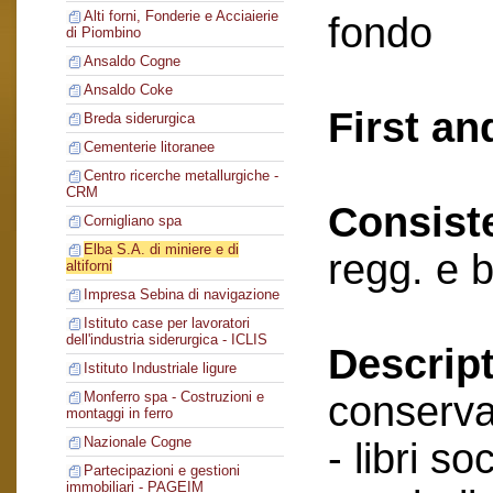
Alti forni, Fonderie e Acciaierie
fondo
di Piombino
Ansaldo Cogne
Ansaldo Coke
First an
Breda siderurgica
Cementerie litoranee
Centro ricerche metallurgiche -
CRM
Consist
Cornigliano spa
Elba S.A. di miniere e di
regg. e 
altiforni
Impresa Sebina di navigazione
Istituto case per lavoratori
dell'industria siderurgica - ICLIS
Descript
Istituto Industriale ligure
conserva
Monferro spa - Costruzioni e
montaggi in ferro
Nazionale Cogne
- libri soc
Partecipazioni e gestioni
immobiliari - PAGEIM