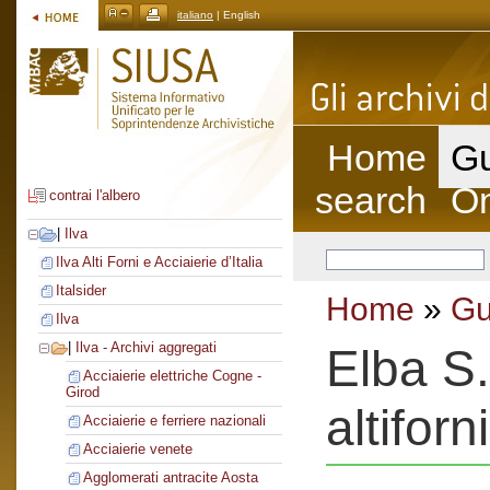
italiano
| English
Home
Gu
search
On
contrai l'albero
|
Ilva
Ilva Alti Forni e Acciaierie d’Italia
Italsider
Home
»
Gu
Ilva
|
Ilva - Archivi aggregati
Elba S.
Acciaierie elettriche Cogne -
Girod
altiforni
Acciaierie e ferriere nazionali
Acciaierie venete
Agglomerati antracite Aosta