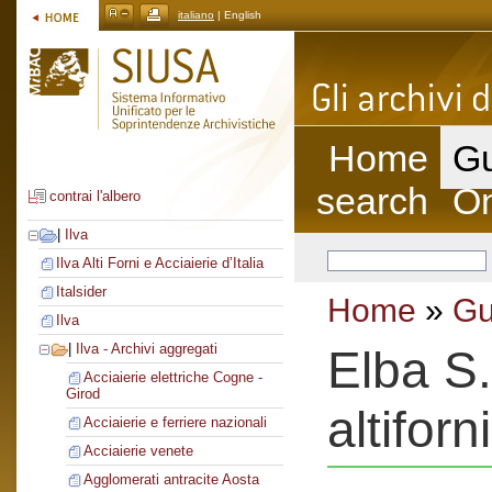
italiano
| English
Home
Gu
search
On
contrai l'albero
|
Ilva
Ilva Alti Forni e Acciaierie d’Italia
Italsider
Home
»
Gu
Ilva
|
Ilva - Archivi aggregati
Elba S.
Acciaierie elettriche Cogne -
Girod
altiforni
Acciaierie e ferriere nazionali
Acciaierie venete
Agglomerati antracite Aosta