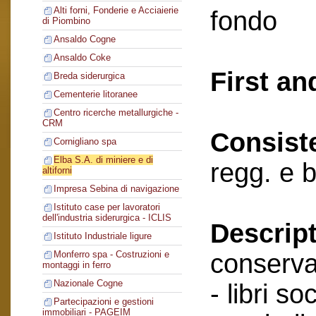
Alti forni, Fonderie e Acciaierie
fondo
di Piombino
Ansaldo Cogne
Ansaldo Coke
First an
Breda siderurgica
Cementerie litoranee
Centro ricerche metallurgiche -
CRM
Consist
Cornigliano spa
Elba S.A. di miniere e di
regg. e 
altiforni
Impresa Sebina di navigazione
Istituto case per lavoratori
dell'industria siderurgica - ICLIS
Descript
Istituto Industriale ligure
conserva
Monferro spa - Costruzioni e
montaggi in ferro
Nazionale Cogne
- libri soc
Partecipazioni e gestioni
immobiliari - PAGEIM