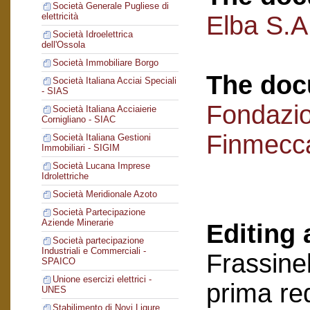
Società Generale Pugliese di
Elba S.A.
elettricità
Società Idroelettrica
dell'Ossola
Società Immobiliare Borgo
The doc
Società Italiana Acciai Speciali
- SIAS
Fondazi
Società Italiana Acciaierie
Cornigliano - SIAC
Finmecc
Società Italiana Gestioni
Immobiliari - SIGIM
Società Lucana Imprese
Idrolettriche
Società Meridionale Azoto
Società Partecipazione
Aziende Minerarie
Editing 
Società partecipazione
Industriali e Commerciali -
Frassinel
SPAICO
Unione esercizi elettrici -
prima re
UNES
Stabilimento di Novi Ligure