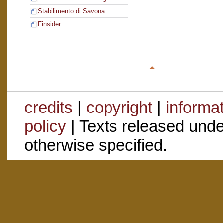
Stabilimento di Savona
Finsider
credits
|
copyright
|
informa
policy
| Texts released und
otherwise specified.