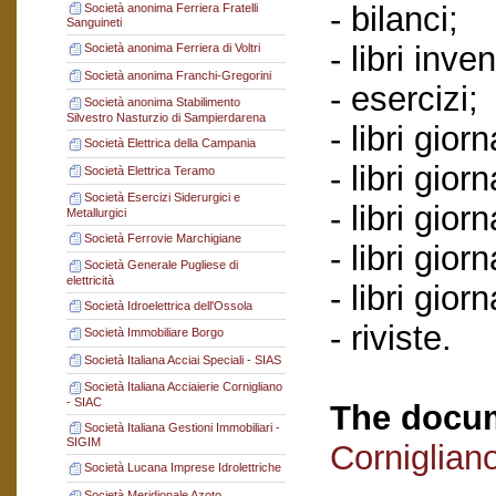
- bilanci;
Società anonima Ferriera Fratelli
Sanguineti
- libri inve
Società anonima Ferriera di Voltri
Società anonima Franchi-Gregorini
- esercizi;
Società anonima Stabilimento
Silvestro Nasturzio di Sampierdarena
- libri gio
Società Elettrica della Campania
- libri giorn
Società Elettrica Teramo
Società Esercizi Siderurgici e
- libri giorn
Metallurgici
Società Ferrovie Marchigiane
- libri gio
Società Generale Pugliese di
elettricità
- libri gior
Società Idroelettrica dell'Ossola
- riviste.
Società Immobiliare Borgo
Società Italiana Acciai Speciali - SIAS
Società Italiana Acciaierie Cornigliano
- SIAC
The docum
Società Italiana Gestioni Immobiliari -
SIGIM
Corniglian
Società Lucana Imprese Idrolettriche
Società Meridionale Azoto