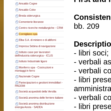
Ansaldo Cogne
Ansaldo Coke
Consisten
Breda siderurgica
Cementerie litoranee
bb. 209
Centro ricerche metallurgiche - CRM
Cornigliano spa
Elba S.A. di miniere e di altiforni
Descriptio
Impresa Sebina di navigazione
- libri soci;
Istituto case per lavoratori
dell'industria siderurgica - ICLIS
- verbali a
Istituto Industriale ligure
Monferro spa - Costruzioni e
- verbali c
montaggi in ferro
Nazionale Cogne
- libri pres
Partecipazioni e gestioni immobiliari -
amministra
PAGEIM
Società acquedotti della Versilia
- verbali c
Società anonima delle ferriere italiane
- libri pre
Società anonima distribuzione
energia Aosta - SADEA