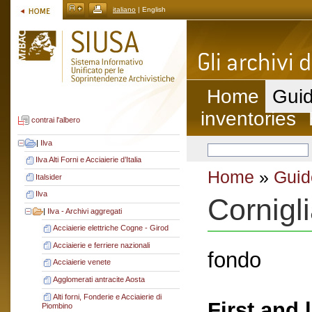
italiano
| English
Home
Guid
inventories
contrai l'albero
|
Ilva
Ilva Alti Forni e Acciaierie d’Italia
Home
»
Guid
Italsider
Ilva
Cornigl
|
Ilva - Archivi aggregati
Acciaierie elettriche Cogne - Girod
Acciaierie e ferriere nazionali
fondo
Acciaierie venete
Agglomerati antracite Aosta
Alti forni, Fonderie e Acciaierie di
First and 
Piombino