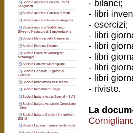
- bilanci;
Società anonima Ferriera Fratelli
Sanguineti
- libri inve
Società anonima Ferriera di Voltri
Società anonima Franchi-Gregorini
- esercizi;
Società anonima Stabilimento
Silvestro Nasturzio di Sampierdarena
- libri gio
Società Elettrica della Campania
- libri giorn
Società Elettrica Teramo
Società Esercizi Siderurgici e
- libri giorn
Metallurgici
Società Ferrovie Marchigiane
- libri gio
Società Generale Pugliese di
- libri gior
elettricità
Società Idroelettrica dell'Ossola
- riviste.
Società Immobiliare Borgo
Società Italiana Acciai Speciali - SIAS
Società Italiana Acciaierie Cornigliano
La docume
- SIAC
Società Italiana Gestioni Immobiliari -
Corniglian
SIGIM
Società Lucana Imprese Idrolettriche
Società Meridionale Azoto