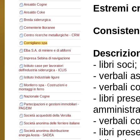
Ansaldo Cogne
Estremi c
Ansaldo Coke
Breda siderurgica
Consisten
Cementerie litoranee
Centro ricerche metallurgiche - CRM
Cornigliano spa
Descrizio
Elba S.A. di miniere e di altiforni
Impresa Sebina di navigazione
- libri soci;
Istituto case per lavoratori
dell'industria siderurgica - ICLIS
- verbali a
Istituto Industriale ligure
- verbali c
Monferro spa - Costruzioni e
montaggi in ferro
- libri pres
Nazionale Cogne
Partecipazioni e gestioni immobiliari -
amministra
PAGEIM
Società acquedotti della Versilia
- verbali c
Società anonima delle ferriere italiane
- libri pre
Società anonima distribuzione
energia Aosta - SADEA