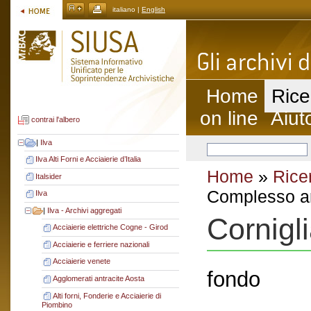
italiano |
English
Home
Rice
on line
Aiut
contrai l'albero
|
Ilva
Ilva Alti Forni e Acciaierie d’Italia
Home
»
Rice
Italsider
Complesso ar
Ilva
|
Ilva - Archivi aggregati
Cornigl
Acciaierie elettriche Cogne - Girod
Acciaierie e ferriere nazionali
Acciaierie venete
fondo
Agglomerati antracite Aosta
Alti forni, Fonderie e Acciaierie di
Piombino