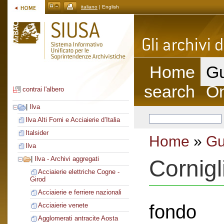
italiano
| English
Home
Gu
search
On
contrai l'albero
|
Ilva
Ilva Alti Forni e Acciaierie d’Italia
Italsider
Home
»
Gu
Ilva
|
Ilva - Archivi aggregati
Cornig
Acciaierie elettriche Cogne -
Girod
Acciaierie e ferriere nazionali
fondo
Acciaierie venete
Agglomerati antracite Aosta