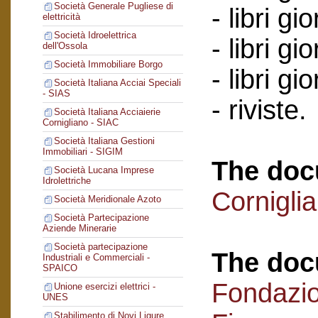
Società Generale Pugliese di
- libri gi
elettricità
Società Idroelettrica
- libri g
dell'Ossola
Società Immobiliare Borgo
- libri g
Società Italiana Acciai Speciali
- SIAS
- riviste.
Società Italiana Acciaierie
Cornigliano - SIAC
Società Italiana Gestioni
Immobiliari - SIGIM
The doc
Società Lucana Imprese
Idrolettriche
Cornigli
Società Meridionale Azoto
Società Partecipazione
Aziende Minerarie
Società partecipazione
The doc
Industriali e Commerciali -
SPAICO
Fondazi
Unione esercizi elettrici -
UNES
Stabilimento di Novi Ligure