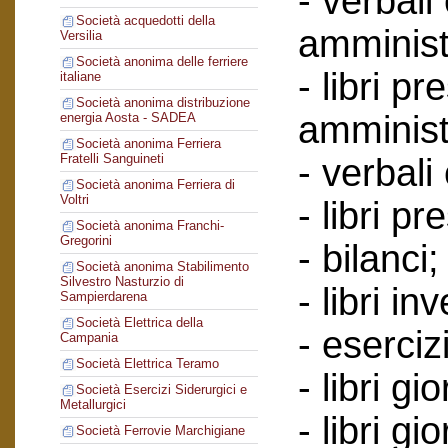
- verbali
Società acquedotti della
amminist
Versilia
Società anonima delle ferriere
- libri p
italiane
Società anonima distribuzione
amminist
energia Aosta - SADEA
Società anonima Ferriera
Fratelli Sanguineti
- verbali
Società anonima Ferriera di
Voltri
- libri p
Società anonima Franchi-
Gregorini
- bilanci;
Società anonima Stabilimento
Silvestro Nasturzio di
- libri in
Sampierdarena
Società Elettrica della
- esercizi
Campania
Società Elettrica Teramo
- libri g
Società Esercizi Siderurgici e
Metallurgici
- libri gi
Società Ferrovie Marchigiane