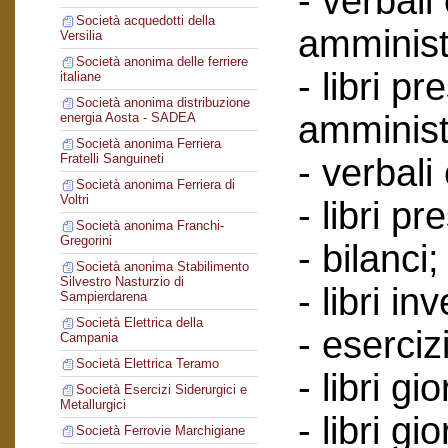
- verbali
Società acquedotti della
amminist
Versilia
Società anonima delle ferriere
- libri p
italiane
Società anonima distribuzione
amminist
energia Aosta - SADEA
Società anonima Ferriera
Fratelli Sanguineti
- verbali
Società anonima Ferriera di
Voltri
- libri p
Società anonima Franchi-
Gregorini
- bilanci;
Società anonima Stabilimento
Silvestro Nasturzio di
- libri in
Sampierdarena
Società Elettrica della
- esercizi
Campania
Società Elettrica Teramo
- libri g
Società Esercizi Siderurgici e
Metallurgici
- libri gi
Società Ferrovie Marchigiane