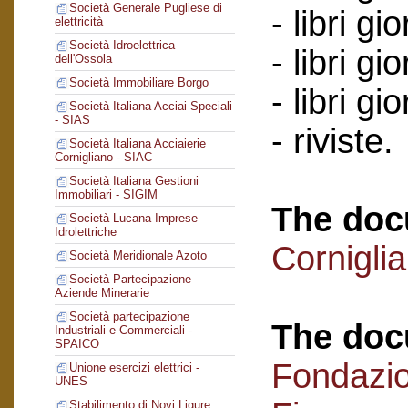
Società Generale Pugliese di
- libri gi
elettricità
Società Idroelettrica
- libri g
dell'Ossola
Società Immobiliare Borgo
- libri g
Società Italiana Acciai Speciali
- SIAS
- riviste.
Società Italiana Acciaierie
Cornigliano - SIAC
Società Italiana Gestioni
Immobiliari - SIGIM
The doc
Società Lucana Imprese
Idrolettriche
Cornigli
Società Meridionale Azoto
Società Partecipazione
Aziende Minerarie
Società partecipazione
The doc
Industriali e Commerciali -
SPAICO
Fondazi
Unione esercizi elettrici -
UNES
Stabilimento di Novi Ligure