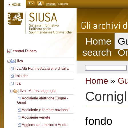
italiano
| English
Home
Gu
search
On
contrai l'albero
|
Ilva
Ilva Alti Forni e Acciaierie d’Italia
Italsider
Home
»
Gu
Ilva
|
Ilva - Archivi aggregati
Cornig
Acciaierie elettriche Cogne -
Girod
Acciaierie e ferriere nazionali
fondo
Acciaierie venete
Agglomerati antracite Aosta