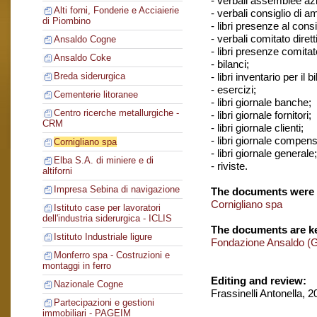
- verbali assemblee azi
Alti forni, Fonderie e Acciaierie
- verbali consiglio di 
di Piombino
- libri presenze al cons
- verbali comitato dirett
Ansaldo Cogne
- libri presenze comitato
Ansaldo Coke
- bilanci;
- libri inventario per il b
Breda siderurgica
- esercizi;
Cementerie litoranee
- libri giornale banche;
Centro ricerche metallurgiche -
- libri giornale fornitori;
CRM
- libri giornale clienti;
- libri giornale compens
Cornigliano spa
- libri giornale generale;
Elba S.A. di miniere e di
- riviste.
altiforni
Impresa Sebina di navigazione
The documents were 
Cornigliano spa
Istituto case per lavoratori
dell'industria siderurgica - ICLIS
The documents are ke
Istituto Industriale ligure
Fondazione Ansaldo (
Monferro spa - Costruzioni e
montaggi in ferro
Editing and review:
Nazionale Cogne
Frassinelli Antonella, 
Partecipazioni e gestioni
immobiliari - PAGEIM