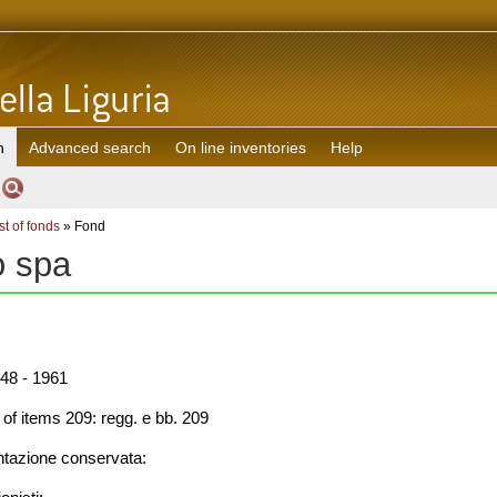
h
Advanced search
On line inventories
Help
st of fonds
» Fond
o spa
48 - 1961
f items 209: regg. e bb. 209
azione conservata: