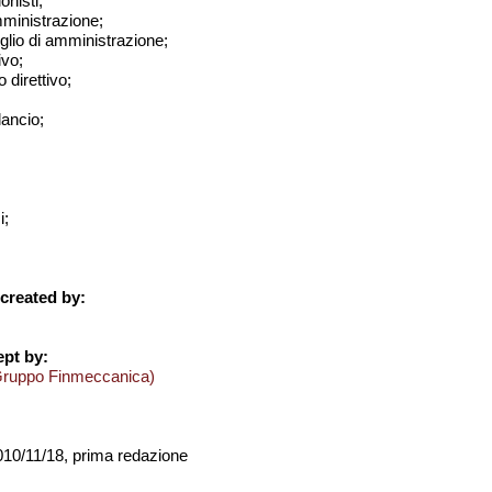
onisti;
amministrazione;
iglio di amministrazione;
ivo;
 direttivo;
ilancio;
i;
created by:
pt by:
Gruppo Finmeccanica)
2010/11/18, prima redazione