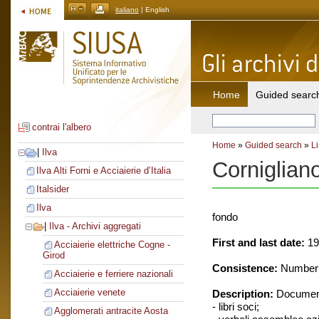
italiano
| English
Home
Guided searc
contrai l'albero
Home
»
Guided search
»
Li
|
Ilva
Corniglian
Ilva Alti Forni e Acciaierie d’Italia
Italsider
Ilva
fondo
|
Ilva - Archivi aggregati
First and last date:
19
Acciaierie elettriche Cogne -
Girod
Consistence:
Number o
Acciaierie e ferriere nazionali
Acciaierie venete
Description:
Document
- libri soci;
Agglomerati antracite Aosta