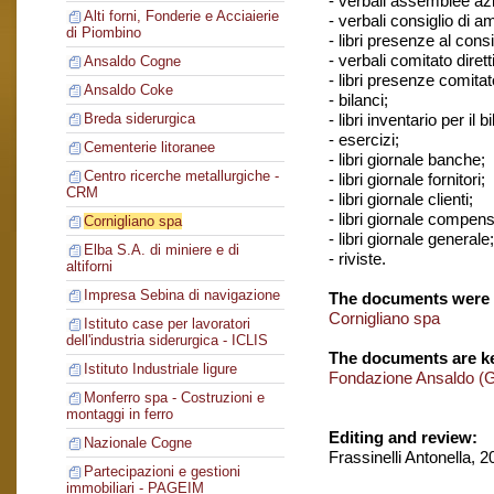
- verbali assemblee azi
Alti forni, Fonderie e Acciaierie
- verbali consiglio di 
di Piombino
- libri presenze al cons
- verbali comitato dirett
Ansaldo Cogne
- libri presenze comitato
Ansaldo Coke
- bilanci;
- libri inventario per il b
Breda siderurgica
- esercizi;
Cementerie litoranee
- libri giornale banche;
Centro ricerche metallurgiche -
- libri giornale fornitori;
CRM
- libri giornale clienti;
- libri giornale compens
Cornigliano spa
- libri giornale generale;
Elba S.A. di miniere e di
- riviste.
altiforni
Impresa Sebina di navigazione
The documents were 
Cornigliano spa
Istituto case per lavoratori
dell'industria siderurgica - ICLIS
The documents are ke
Istituto Industriale ligure
Fondazione Ansaldo (
Monferro spa - Costruzioni e
montaggi in ferro
Editing and review:
Nazionale Cogne
Frassinelli Antonella, 
Partecipazioni e gestioni
immobiliari - PAGEIM