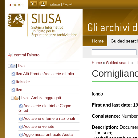
italiano
| English
Home
Guided searc
contrai l'albero
Home
»
Guided search
»
Li
|
Ilva
Corniglian
Ilva Alti Forni e Acciaierie d’Italia
Italsider
Ilva
fondo
|
Ilva - Archivi aggregati
First and last date:
19
Acciaierie elettriche Cogne -
Girod
Consistence:
Number o
Acciaierie e ferriere nazionali
Acciaierie venete
Description:
Document
- libri soci;
Agglomerati antracite Aosta