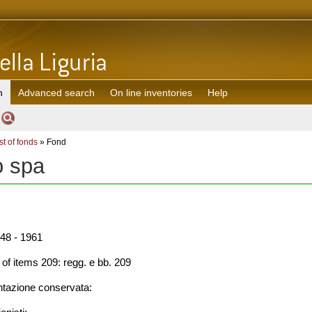
h
Advanced search
On line inventories
Help
st of fonds
» Fond
o spa
48 - 1961
f items 209: regg. e bb. 209
azione conservata: