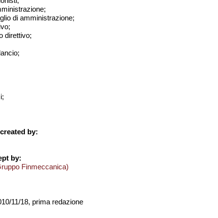
onisti;
amministrazione;
iglio di amministrazione;
ivo;
 direttivo;
ilancio;
i;
created by:
pt by:
Gruppo Finmeccanica)
2010/11/18, prima redazione